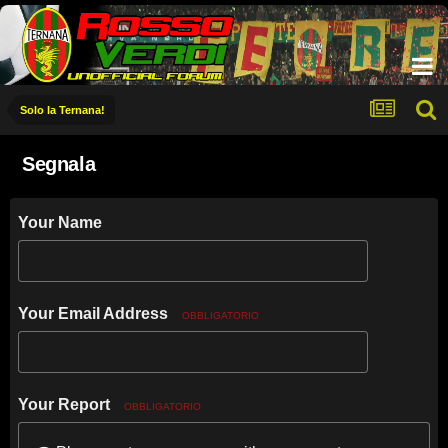
Solo la Ternana!
Segnala
Your Name
Your Email Address
OBBLIGATORIO
Your Report
OBBLIGATORIO