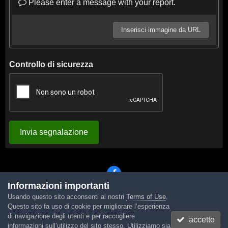
Please enter a message with your report.
Inserisci immagine da URL
Controllo di sicurezza
Invia segnalazione
Informazioni importanti
Usando questo sito acconsenti ai nostri
Terms of Use
.
Lingua
Tema
Contattaci
Cookies
Questo sito fa uso di cookie per migliorare l’esperienza
Powered by Invision Community
di navigazione degli utenti e per raccogliere
accetto
informazioni sull’utilizzo del sito stesso. Utilizziamo sia