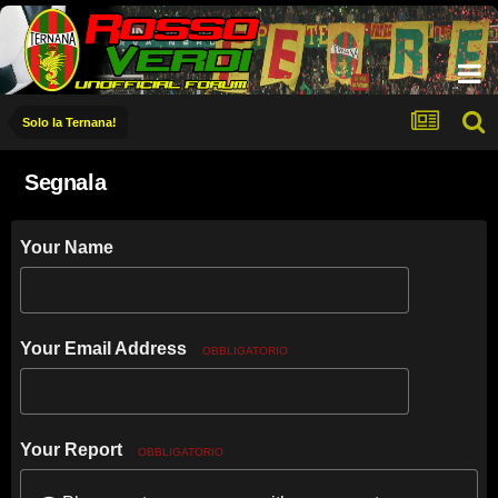
Solo la Ternana!
Segnala
Your Name
Your Email Address
OBBLIGATORIO
Your Report
OBBLIGATORIO