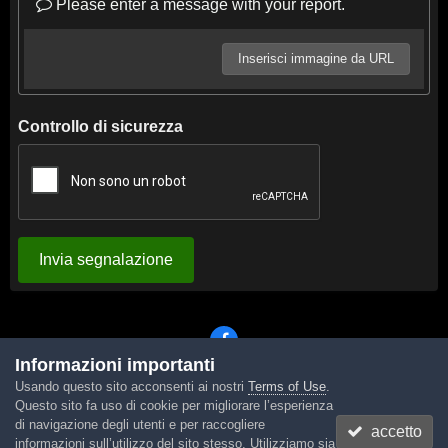
Please enter a message with your report.
Inserisci immagine da URL
Controllo di sicurezza
Invia segnalazione
Informazioni importanti
Usando questo sito acconsenti ai nostri
Terms of Use
.
Lingua
Tema
Contattaci
Cookies
Questo sito fa uso di cookie per migliorare l’esperienza
Powered by Invision Community
di navigazione degli utenti e per raccogliere
accetto
informazioni sull’utilizzo del sito stesso. Utilizziamo sia