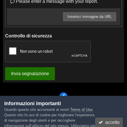
Please enter a message with your report.
Inserisci immagine da URL
Controllo di sicurezza
Invia segnalazione
Informazioni importanti
Usando questo sito acconsenti ai nostri
Terms of Use
.
Lingua
Tema
Contattaci
Cookies
Questo sito fa uso di cookie per migliorare l’esperienza
Powered by Invision Community
di navigazione degli utenti e per raccogliere
accetto
informazioni sull’utilizzo del sito stesso. Utilizziamo sia