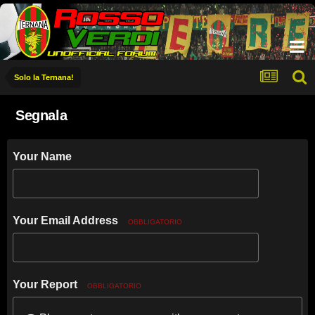
Solo la Ternana!
Segnala
Your Name
Your Email Address
OBBLIGATORIO
Your Report
OBBLIGATORIO