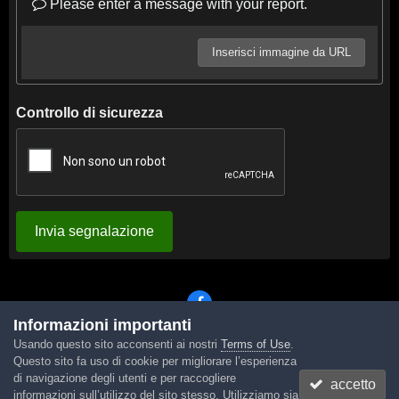
Please enter a message with your report.
Inserisci immagine da URL
Controllo di sicurezza
Invia segnalazione
Informazioni importanti
Usando questo sito acconsenti ai nostri
Terms of Use
.
Lingua
Tema
Contattaci
Cookies
Questo sito fa uso di cookie per migliorare l’esperienza
Powered by Invision Community
di navigazione degli utenti e per raccogliere
accetto
informazioni sull’utilizzo del sito stesso. Utilizziamo sia