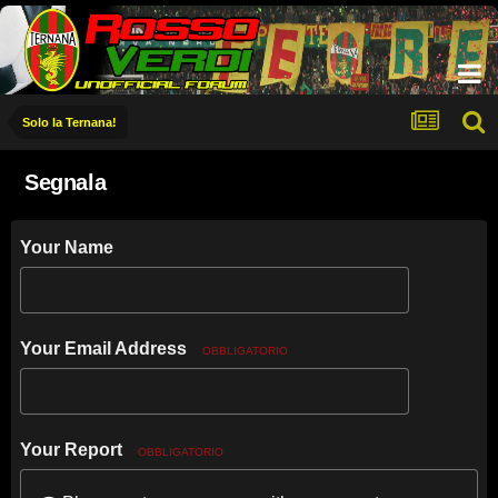
Solo la Ternana!
Segnala
Your Name
Your Email Address
OBBLIGATORIO
Your Report
OBBLIGATORIO