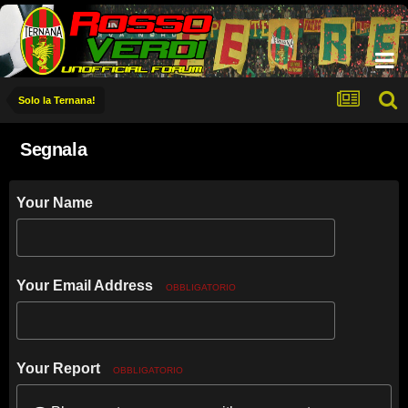
Solo la Ternana!
Segnala
Your Name
Your Email Address
OBBLIGATORIO
Your Report
OBBLIGATORIO