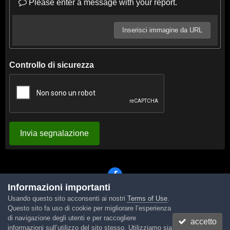
Please enter a message with your report.
Inserisci immagine da URL
Controllo di sicurezza
Invia segnalazione
Informazioni importanti
Usando questo sito acconsenti ai nostri
Terms of Use
.
Lingua
Tema
Contattaci
Cookies
Questo sito fa uso di cookie per migliorare l’esperienza
Powered by Invision Community
di navigazione degli utenti e per raccogliere
accetto
informazioni sull’utilizzo del sito stesso. Utilizziamo sia