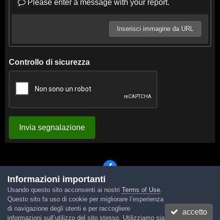
Please enter a message with your report.
Inserisci immagine da URL
Controllo di sicurezza
Invia segnalazione
Informazioni importanti
Usando questo sito acconsenti ai nostri
Terms of Use
.
Lingua
Tema
Contattaci
Cookies
Questo sito fa uso di cookie per migliorare l’esperienza
Powered by Invision Community
di navigazione degli utenti e per raccogliere
accetto
informazioni sull’utilizzo del sito stesso. Utilizziamo sia