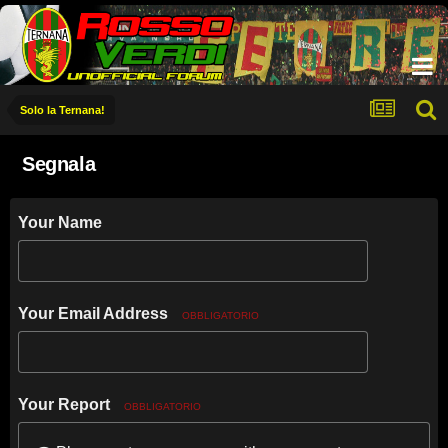
Solo la Ternana!
Segnala
Your Name
Your Email Address
OBBLIGATORIO
Your Report
OBBLIGATORIO