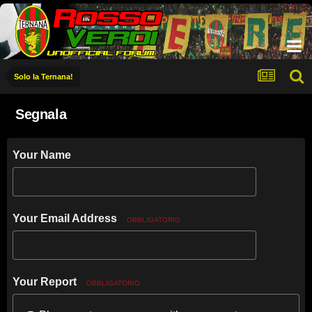
Solo la Ternana!
Segnala
Your Name
Your Email Address
OBBLIGATORIO
Your Report
OBBLIGATORIO