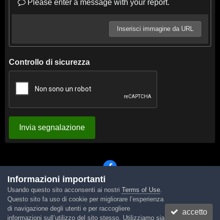
Please enter a message with your report.
Inserisci immagine da URL
Controllo di sicurezza
Invia segnalazione
Informazioni importanti
Usando questo sito acconsenti ai nostri
Terms of Use
.
Lingua
Tema
Contattaci
Cookies
Questo sito fa uso di cookie per migliorare l’esperienza
Powered by Invision Community
di navigazione degli utenti e per raccogliere
accetto
informazioni sull’utilizzo del sito stesso. Utilizziamo sia