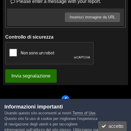
Please enter a message with your report.
Inserisci immagine da URL
Controllo di sicurezza
Invia segnalazione
Informazioni importanti
Usando questo sito acconsenti ai nostri
Terms of Use
.
Lingua
Tema
Contattaci
Cookies
Questo sito fa uso di cookie per migliorare l’esperienza
Powered by Invision Community
di navigazione degli utenti e per raccogliere
accetto
informazioni sull’utilizzo del sito stesso. Utilizziamo sia