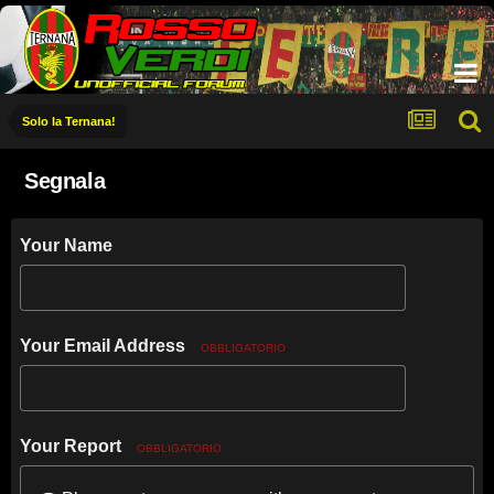
Solo la Ternana!
Segnala
Your Name
Your Email Address
OBBLIGATORIO
Your Report
OBBLIGATORIO