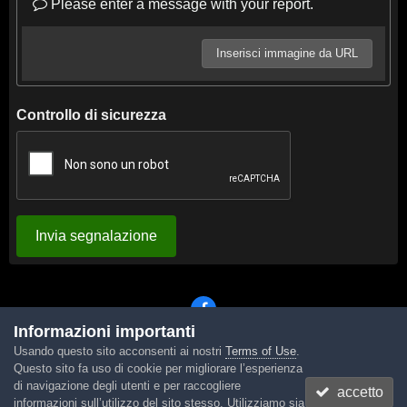
Please enter a message with your report.
Inserisci immagine da URL
Controllo di sicurezza
Invia segnalazione
Informazioni importanti
Usando questo sito acconsenti ai nostri
Terms of Use
.
Lingua
Tema
Contattaci
Cookies
Questo sito fa uso di cookie per migliorare l’esperienza
Powered by Invision Community
di navigazione degli utenti e per raccogliere
accetto
informazioni sull’utilizzo del sito stesso. Utilizziamo sia