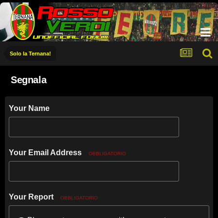
Solo la Ternana!
Segnala
Your Name
Your Email Address
OBBLIGATORIO
Your Report
OBBLIGATORIO