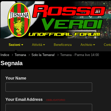
Sezioni
Attività
Beneficenza
Archivio
Cont
Indice
Ternana
Solo la Ternana!
Ternana - Parma live 14:00
Segnala
Your Name
Your Email Address
OBBLIGATORIO