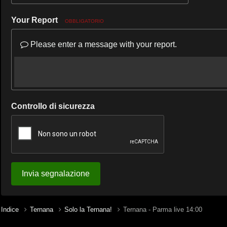
Your Report
OBBLIGATORIO
Please enter a message with your report.
Controllo di sicurezza
Invia segnalazione
Indice
Ternana
Solo la Ternana!
Ternana - Parma live 14:00