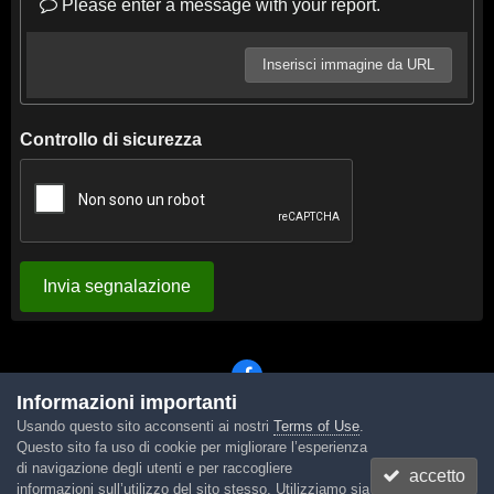
Please enter a message with your report.
Inserisci immagine da URL
Controllo di sicurezza
Invia segnalazione
Informazioni importanti
Usando questo sito acconsenti ai nostri
Terms of Use
.
Lingua
Tema
Contattaci
Cookies
Questo sito fa uso di cookie per migliorare l’esperienza
Powered by Invision Community
di navigazione degli utenti e per raccogliere
accetto
informazioni sull’utilizzo del sito stesso. Utilizziamo sia