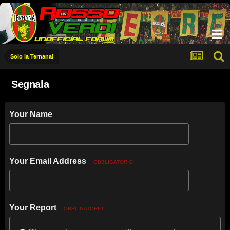
Solo la Ternana!
Segnala
Your Name
Your Email Address
OBBLIGATORIO
Your Report
OBBLIGATORIO