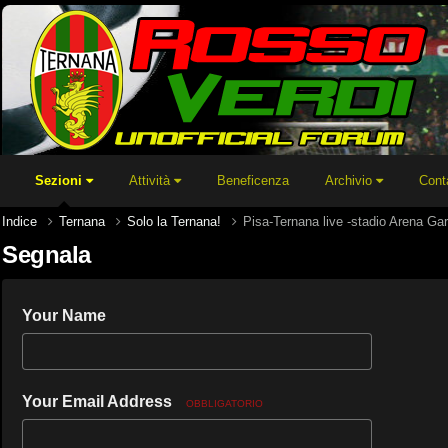
Sezioni
Attività
Beneficenza
Archivio
Cont
Indice
Ternana
Solo la Ternana!
Pisa-Ternana live -stadio Arena Gar
Segnala
Your Name
Your Email Address
OBBLIGATORIO