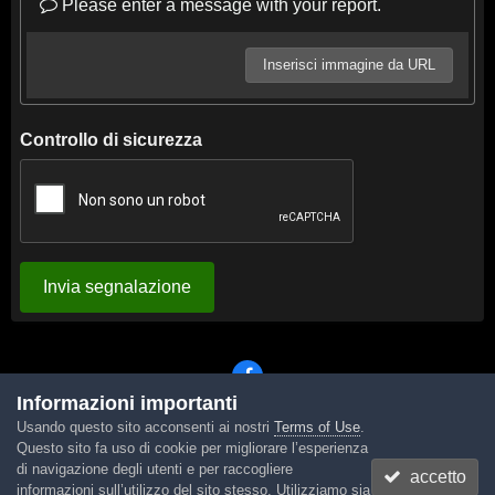
Please enter a message with your report.
Inserisci immagine da URL
Controllo di sicurezza
Invia segnalazione
Informazioni importanti
Usando questo sito acconsenti ai nostri
Terms of Use
.
Lingua
Tema
Contattaci
Cookies
Questo sito fa uso di cookie per migliorare l’esperienza
Powered by Invision Community
di navigazione degli utenti e per raccogliere
accetto
informazioni sull’utilizzo del sito stesso. Utilizziamo sia