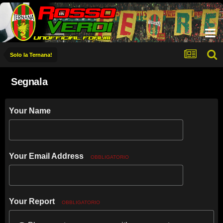
Solo la Ternana!
Segnala
Your Name
Your Email Address
OBBLIGATORIO
Your Report
OBBLIGATORIO