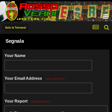
Solo la Ternana!
Segnala
Your Name
Your Email Address
OBBLIGATORIO
Your Report
OBBLIGATORIO