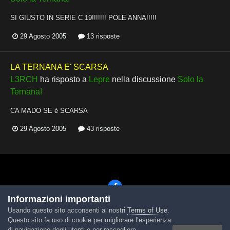
SI GIUSTO IN SERIE C 19!!!!!!! POLE ANNA!!!!!
29 Agosto 2005
13 risposte
LA TERNANA E' SCARSA
L3RCH
ha risposto a
Lepre
nella discussione
Solo la
Ternana!
CA MADO SE è SCARSA
29 Agosto 2005
43 risposte
Informazioni importanti
Usando questo sito acconsenti ai nostri
Terms of Use
.
Lingua
Tema
Contattaci
Cookies
Questo sito fa uso di cookie per migliorare l’esperienza
Powered by Invision Community
di navigazione degli utenti e per raccogliere