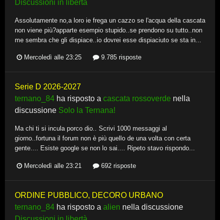
Discussioni in libertà
Assolutamente no,a loro ie frega un cazzo se l'acqua della cascata
non viene più?apparte esempio stupido..se prendono su tutto..non
me sembra che gli dispiace..io dovrei esse dispiaciuto se sta in...
Mercoledì alle 23:25
9.785 risposte
Serie D 2026-2027
ternano_84
ha risposto a
cascata rossoverde
nella
discussione
Solo la Ternana!
Ma chi ti si incula porco dio.. Scrivi 1000 messaggi al
giorno..fortuna il forum non è più quello de una volta con certa
gente.... Esiste google se non lo sai.... Ripeto stavo rispondo...
Mercoledì alle 23:21
692 risposte
ORDINE PUBBLICO, DECORO URBANO
ternano_84
ha risposto a
alien
nella discussione
Discussioni in libertà