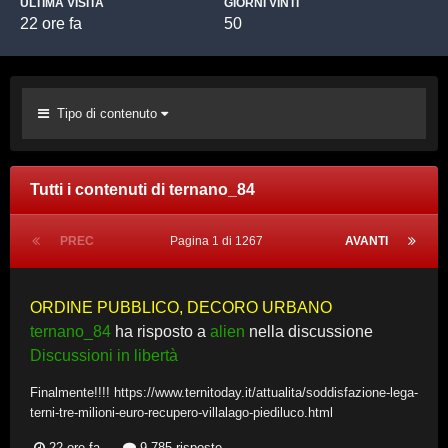
ULTIMA VISITA
GIORNI VINTI
22 ore fa
50
Tipo di contenuto
Tutti i contenuti di ternano_84
PREC
Pagina 1 di 1267
AVANTI
ORDINE PUBBLICO, DECORO URBANO
ternano_84
ha risposto a
alien
nella discussione
Discussioni in libertà
Finalmente!!!! https://www.ternitoday.it/attualita/soddisfazione-lega-
terni-tre-milioni-euro-recupero-villalago-piediluco.html
22 ore fa
9.785 risposte