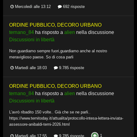
Mercoledì alle 13:12
692 risposte
ORDINE PUBBLICO, DECORO URBANO
ternano_84
ha risposto a
alien
nella discussione
Discussioni in libertà
Non guardiamo sempre fuori,guardiamo anche al nostro
meraviglioso paese. So di cosa parli
Martedì alle 18:03
9.785 risposte
ORDINE PUBBLICO, DECORO URBANO
ternano_84
ha risposto a
alien
nella discussione
Discussioni in libertà
L'avrò ribadito 150 volte.. Già che se ne parli..
https://www.ternitoday.it/attualita/protocollo-intesa-lettera-inviata-
assessore-anibaldi-terni-2026.html
1
Martedì alle 17:55
9.785 risposte