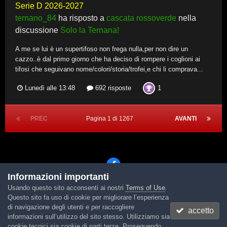
Serie D 2026-2027
ternano_84
ha risposto a
cascata rossoverde
nella
discussione
Solo la Ternana!
A me se lui è un supertifoso non frega nulla,per non dire un
cazzo..è dal primo giorno che ha deciso di rompere i coglioni ai
tifosi che seguivano nome/colori/storia/trofei,e chi li comprava...
1
Lunedì alle 13:48
692 risposte
PREC
Pagina 1 di 1267
AVANTI
Informazioni importanti
Usando questo sito acconsenti ai nostri
Terms of Use
.
Lingua
Tema
Contattaci
Cookies
Questo sito fa uso di cookie per migliorare l’esperienza
Powered by Invision Community
di navigazione degli utenti e per raccogliere
accetto
informazioni sull’utilizzo del sito stesso. Utilizziamo sia
cookie tecnici sia cookie di parti terze. Proseguendo