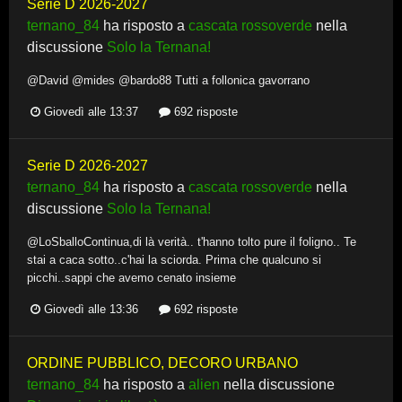
Serie D 2026-2027
ternano_84
ha risposto a
cascata rossoverde
nella
discussione
Solo la Ternana!
@David @mides @bardo88 Tutti a follonica gavorrano
Giovedì alle 13:37
692 risposte
Serie D 2026-2027
ternano_84
ha risposto a
cascata rossoverde
nella
discussione
Solo la Ternana!
@LoSballoContinua,di là verità.. t'hanno tolto pure il foligno.. Te
stai a caca sotto..c'hai la sciorda. Prima che qualcuno si
picchi..sappi che avemo cenato insieme
Giovedì alle 13:36
692 risposte
ORDINE PUBBLICO, DECORO URBANO
ternano_84
ha risposto a
alien
nella discussione