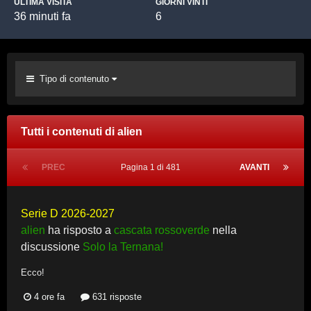
ULTIMA VISITA
GIORNI VINTI
36 minuti fa
6
Tipo di contenuto
Tutti i contenuti di alien
PREC
Pagina 1 di 481
AVANTI
Serie D 2026-2027
alien
ha risposto a
cascata rossoverde
nella
discussione
Solo la Ternana!
Ecco!
4 ore fa
631 risposte