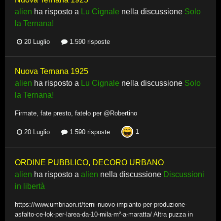
alien
ha risposto a
Lu Cignale
nella discussione
Solo
la Ternana!
20 Luglio
1.590 risposte
Nuova Ternana 1925
alien
ha risposto a
Lu Cignale
nella discussione
Solo
la Ternana!
Firmate, fate presto, fatelo per @Robertino
1
20 Luglio
1.590 risposte
ORDINE PUBBLICO, DECORO URBANO
alien
ha risposto a
alien
nella discussione
Discussioni
in libertà
https://www.umbriaon.it/terni-nuovo-impianto-per-produzione-
asfalto-ce-lok-per-larea-da-10-mila-m²-a-maratta/ Altra puzza in