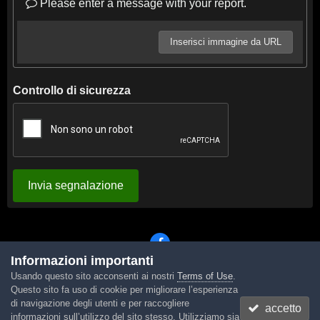
Please enter a message with your report.
Inserisci immagine da URL
Controllo di sicurezza
Invia segnalazione
Informazioni importanti
Usando questo sito acconsenti ai nostri
Terms of Use
.
Lingua
Tema
Contattaci
Cookies
Questo sito fa uso di cookie per migliorare l’esperienza
Powered by Invision Community
di navigazione degli utenti e per raccogliere
accetto
informazioni sull’utilizzo del sito stesso. Utilizziamo sia