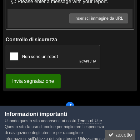
Please enter a message with your report.
Inserisci immagine da URL
Controllo di sicurezza
Invia segnalazione
Informazioni importanti
Usando questo sito acconsenti ai nostri
Terms of Use
.
Lingua
Tema
Contattaci
Cookies
Questo sito fa uso di cookie per migliorare l’esperienza
Powered by Invision Community
di navigazione degli utenti e per raccogliere
accetto
informazioni sull’utilizzo del sito stesso. Utilizziamo sia