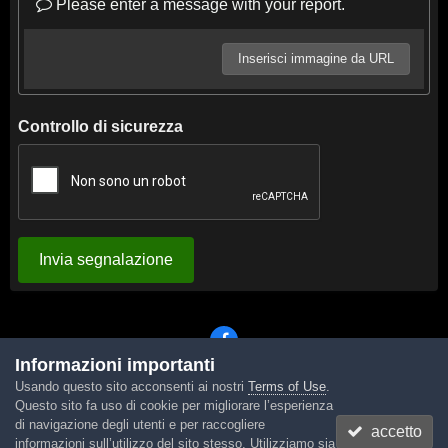
Please enter a message with your report.
Inserisci immagine da URL
Controllo di sicurezza
Invia segnalazione
Informazioni importanti
Usando questo sito acconsenti ai nostri
Terms of Use
.
Lingua
Tema
Contattaci
Cookies
Questo sito fa uso di cookie per migliorare l’esperienza
Powered by Invision Community
di navigazione degli utenti e per raccogliere
accetto
informazioni sull’utilizzo del sito stesso. Utilizziamo sia