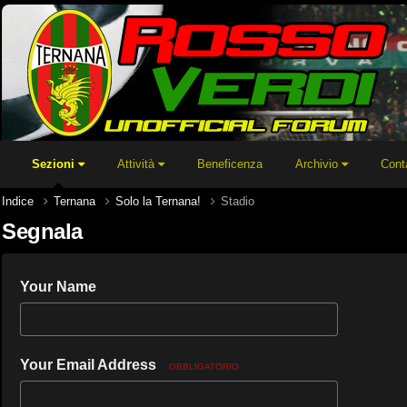
Sezioni
Attività
Beneficenza
Archivio
Cont
Indice
Ternana
Solo la Ternana!
Stadio
Segnala
Your Name
Your Email Address
OBBLIGATORIO