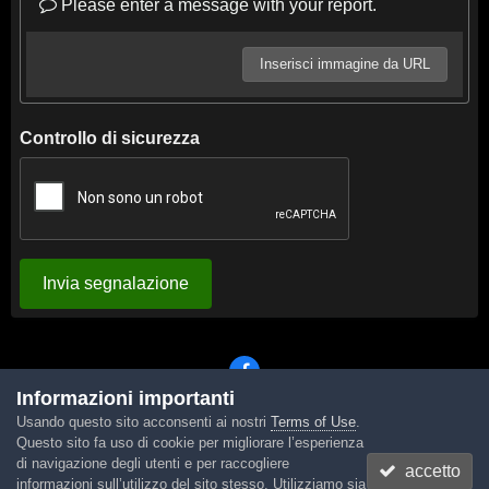
Please enter a message with your report.
Inserisci immagine da URL
Controllo di sicurezza
Invia segnalazione
Informazioni importanti
Usando questo sito acconsenti ai nostri
Terms of Use
.
Lingua
Tema
Contattaci
Cookies
Questo sito fa uso di cookie per migliorare l’esperienza
Powered by Invision Community
di navigazione degli utenti e per raccogliere
accetto
informazioni sull’utilizzo del sito stesso. Utilizziamo sia