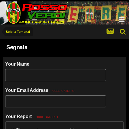
Solo la Ternana!
Segnala
Your Name
Your Email Address
OBBLIGATORIO
Your Report
OBBLIGATORIO