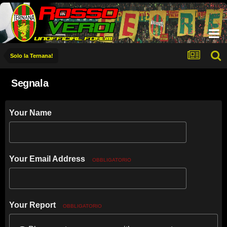
Solo la Ternana!
Segnala
Your Name
Your Email Address
OBBLIGATORIO
Your Report
OBBLIGATORIO