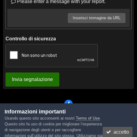
Please enter a message with your report.
Inserisci immagine da URL
Controllo di sicurezza
Invia segnalazione
Informazioni importanti
Usando questo sito acconsenti ai nostri
Terms of Use
.
Lingua
Tema
Contattaci
Cookies
Questo sito fa uso di cookie per migliorare l’esperienza
Powered by Invision Community
di navigazione degli utenti e per raccogliere
accetto
informazioni sull’utilizzo del sito stesso. Utilizziamo sia