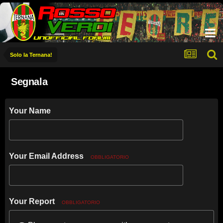
Solo la Ternana!
Segnala
Your Name
Your Email Address
OBBLIGATORIO
Your Report
OBBLIGATORIO