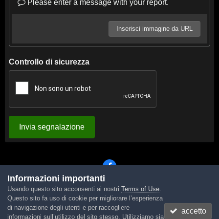
Please enter a message with your report.
Inserisci immagine da URL
Controllo di sicurezza
Invia segnalazione
Informazioni importanti
Usando questo sito acconsenti ai nostri
Terms of Use
.
Lingua
Tema
Contattaci
Cookies
Questo sito fa uso di cookie per migliorare l’esperienza
Powered by Invision Community
di navigazione degli utenti e per raccogliere
accetto
informazioni sull’utilizzo del sito stesso. Utilizziamo sia