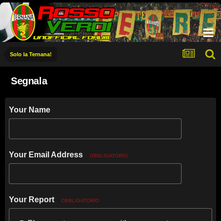
Solo la Ternana!
Segnala
Your Name
Your Email Address
OBBLIGATORIO
Your Report
OBBLIGATORIO