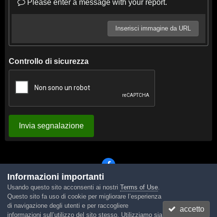
Please enter a message with your report.
Inserisci immagine da URL
Controllo di sicurezza
Invia segnalazione
Informazioni importanti
Usando questo sito acconsenti ai nostri
Terms of Use
.
Lingua
Tema
Contattaci
Cookies
Questo sito fa uso di cookie per migliorare l’esperienza
Powered by Invision Community
di navigazione degli utenti e per raccogliere
accetto
informazioni sull’utilizzo del sito stesso. Utilizziamo sia