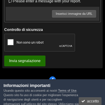
Please enter a message with your report.
Inserisci immagine da URL
Controllo di sicurezza
Invia segnalazione
Informazioni importanti
Usando questo sito acconsenti ai nostri
Terms of Use
.
Lingua
Tema
Contattaci
Cookies
Questo sito fa uso di cookie per migliorare l’esperienza
Powered by Invision Community
di navigazione degli utenti e per raccogliere
accetto
informazioni sull’utilizzo del sito stesso. Utilizziamo sia