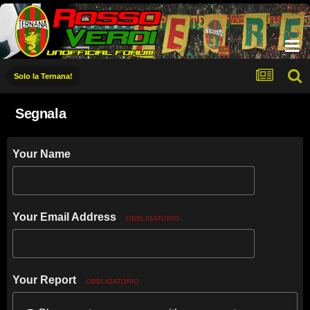
Solo la Ternana!
Segnala
Your Name
Your Email Address
OBBLIGATORIO
Your Report
OBBLIGATORIO