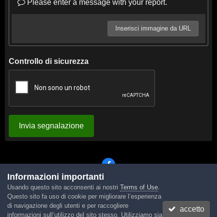
Please enter a message with your report.
Inserisci immagine da URL
Controllo di sicurezza
Invia segnalazione
Informazioni importanti
Usando questo sito acconsenti ai nostri
Terms of Use
.
Lingua
Tema
Contattaci
Cookies
Questo sito fa uso di cookie per migliorare l’esperienza
Powered by Invision Community
di navigazione degli utenti e per raccogliere
accetto
informazioni sull’utilizzo del sito stesso. Utilizziamo sia