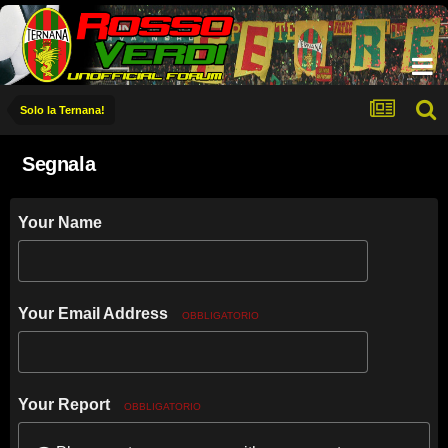
Solo la Ternana!
Segnala
Your Name
Your Email Address
OBBLIGATORIO
Your Report
OBBLIGATORIO