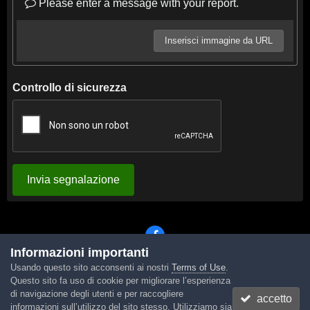
Please enter a message with your report.
Inserisci immagine da URL
Controllo di sicurezza
Invia segnalazione
Informazioni importanti
Usando questo sito acconsenti ai nostri
Terms of Use
.
Lingua
Tema
Contattaci
Cookies
Questo sito fa uso di cookie per migliorare l’esperienza
Powered by Invision Community
di navigazione degli utenti e per raccogliere
accetto
informazioni sull’utilizzo del sito stesso. Utilizziamo sia