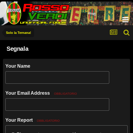
Solo la Ternana!
Segnala
Your Name
Your Email Address
OBBLIGATORIO
Your Report
OBBLIGATORIO