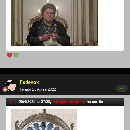
Fedevox
Inviato
25 Aprile 2022
Il 25/4/2022 at 07:38,
mbriacu de viparo
ha scritto: