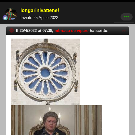
longarinivattene!
Inviato
25 Aprile 2022
Il 25/4/2022 at 07:38,
mbriacu de viparo
ha scritto: