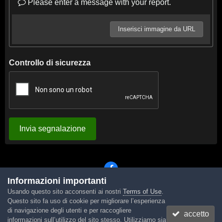
Please enter a message with your report.
Inserisci immagine da URL
Controllo di sicurezza
Invia segnalazione
Informazioni importanti
Usando questo sito acconsenti ai nostri
Terms of Use
.
Lingua
Tema
Contattaci
Cookies
Questo sito fa uso di cookie per migliorare l’esperienza
Powered by Invision Community
di navigazione degli utenti e per raccogliere
accetto
informazioni sull’utilizzo del sito stesso. Utilizziamo sia