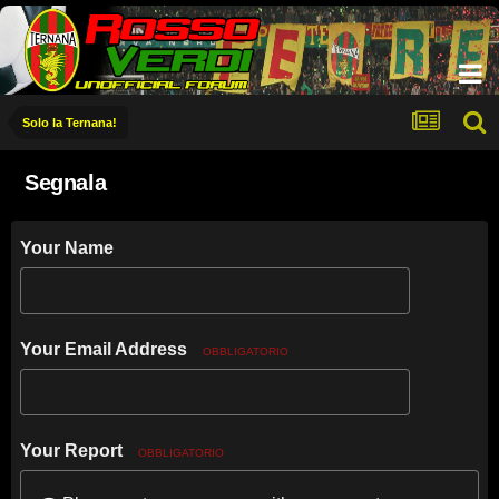
Solo la Ternana!
Segnala
Your Name
Your Email Address
OBBLIGATORIO
Your Report
OBBLIGATORIO