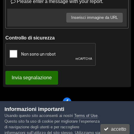
Please enter a message with your report.
Inserisci immagine da URL
Controllo di sicurezza
Invia segnalazione
Informazioni importanti
Usando questo sito acconsenti ai nostri
Terms of Use
.
Lingua
Tema
Contattaci
Cookies
Questo sito fa uso di cookie per migliorare l’esperienza
Powered by Invision Community
di navigazione degli utenti e per raccogliere
accetto
informazioni sull’utilizzo del sito stesso. Utilizziamo sia