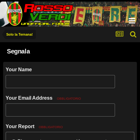
Solo la Ternana!
Segnala
Your Name
Your Email Address
OBBLIGATORIO
Your Report
OBBLIGATORIO