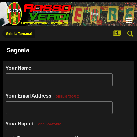
Solo la Ternana!
Segnala
Your Name
Your Email Address
OBBLIGATORIO
Your Report
OBBLIGATORIO