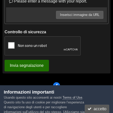
Please enter a message with your report.
Inserisci immagine da URL
Controllo di sicurezza
Invia segnalazione
Informazioni importanti
Usando questo sito acconsenti ai nostri
Terms of Use
.
Lingua
Tema
Contattaci
Cookies
Questo sito fa uso di cookie per migliorare l’esperienza
Powered by Invision Community
di navigazione degli utenti e per raccogliere
accetto
informazioni sull’utilizzo del sito stesso. Utilizziamo sia