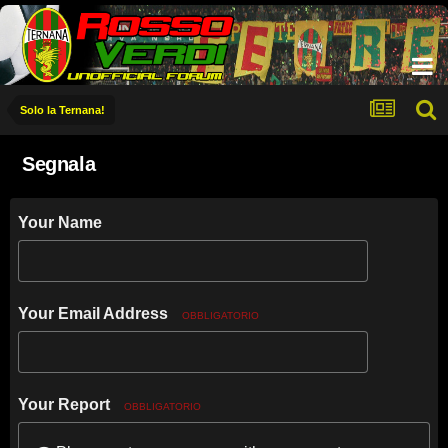
Solo la Ternana!
Segnala
Your Name
Your Email Address
OBBLIGATORIO
Your Report
OBBLIGATORIO