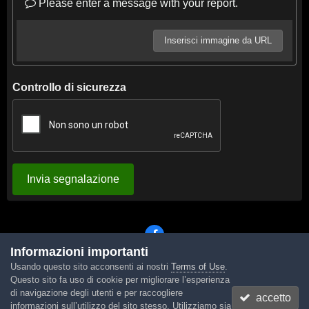
Please enter a message with your report.
Inserisci immagine da URL
Controllo di sicurezza
Invia segnalazione
Informazioni importanti
Usando questo sito acconsenti ai nostri
Terms of Use
.
Lingua
Tema
Contattaci
Cookies
Questo sito fa uso di cookie per migliorare l’esperienza
Powered by Invision Community
di navigazione degli utenti e per raccogliere
accetto
informazioni sull’utilizzo del sito stesso. Utilizziamo sia