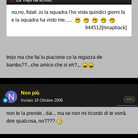
Lu Trejo ha scritto:
no,no, fidati ,io la squadra l'ho vista quindici giorni fa
e la squadra ha visto me......
944512[/snapback]
trejo ma che fai lu piacione co la regazza de
bambu??...che amico che si eh?,,,
Non più
Inviato
18 Ottobre 2006
non te la prende , dai... ma se non mi ricordo di te vorrà
dire qualcosa, no????