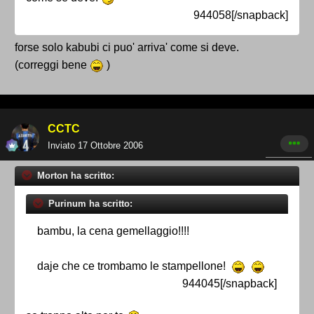
944058[/snapback]
forse solo kabubi ci puo' arriva' come si deve.
(correggi bene
)
CCTC
Inviato
17 Ottobre 2006
Morton ha scritto:
Purinum ha scritto:
bambu, la cena gemellaggio!!!!
daje che ce trombamo le stampellone!
944045[/snapback]