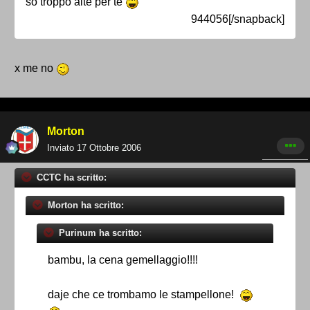
so troppo alte per te
944056[/snapback]
x me no
Morton
Inviato
17 Ottobre 2006
CCTC ha scritto:
Morton ha scritto:
Purinum ha scritto:
bambu, la cena gemellaggio!!!!
daje che ce trombamo le stampellone!