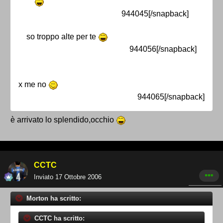
944045[/snapback]
so troppo alte per te
944056[/snapback]
x me no
944065[/snapback]
è arrivato lo splendido,occhio
CCTC
Inviato
17 Ottobre 2006
Morton ha scritto:
CCTC ha scritto: