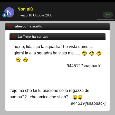
Non più
Inviato
18 Ottobre 2006
rubesco ha scritto:
Lu Trejo ha scritto:
no,no, fidati ,io la squadra l'ho vista quindici
giorni fa e la squadra ha visto me......
944512[/snapback]
trejo ma che fai lu piacione co la regazza de
bambu??...che amico che si eh?,,,
944519[/snapback]