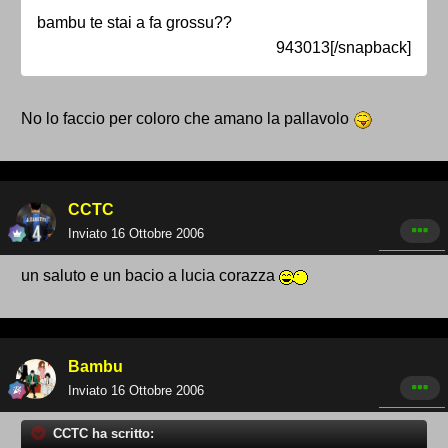
bambu te stai a fa grossu??
943013[/snapback]
No lo faccio per coloro che amano la pallavolo
CCTC
Inviato
16 Ottobre 2006
un saluto e un bacio a lucia corazza
Bambu
Inviato
16 Ottobre 2006
CCTC ha scritto: