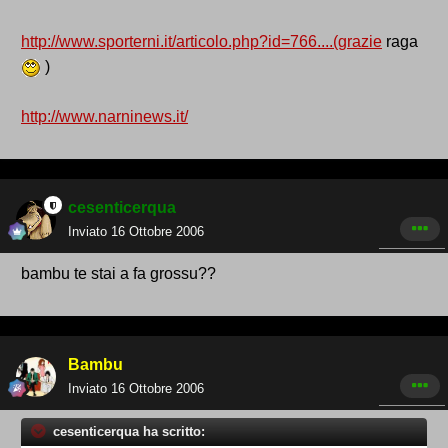
http://www.sporterni.it/articolo.php?id=766....(grazie
raga
)
http://www.narninews.it/
cesenticerqua
Inviato
16 Ottobre 2006
bambu te stai a fa grossu??
Bambu
Inviato
16 Ottobre 2006
cesenticerqua ha scritto: