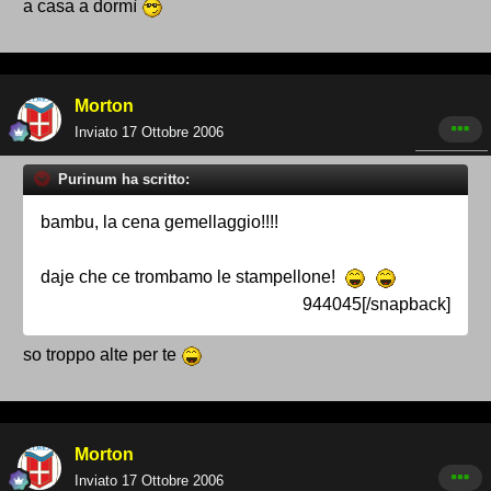
a casa a dormì
Morton
Inviato
17 Ottobre 2006
Purinum ha scritto:
bambu, la cena gemellaggio!!!!
daje che ce trombamo le stampellone!
944045[/snapback]
so troppo alte per te
Morton
Inviato
17 Ottobre 2006