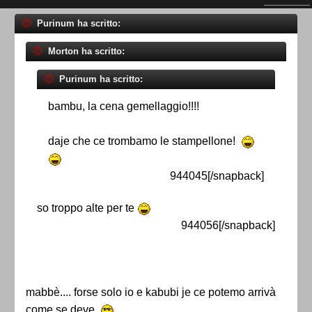
Purinum ha scritto:
Morton ha scritto:
Purinum ha scritto:
bambu, la cena gemellaggio!!!!
daje che ce trombamo le stampellone!
944045[/snapback]
so troppo alte per te
944056[/snapback]
mabbè.... forse solo io e kabubi je ce potemo arrivà
come se deve.