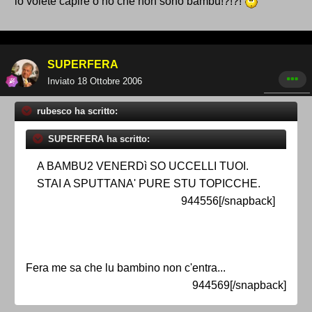
lo volete capire o no che non sono bambu!?!?!
SUPERFERA
Inviato
18 Ottobre 2006
rubesco ha scritto:
SUPERFERA ha scritto:
A BAMBU2 VENERDì SO UCCELLI TUOI.
STAI A SPUTTANA' PURE STU TOPICCHE.
944556[/snapback]
Fera me sa che lu bambino non c'entra...
944569[/snapback]