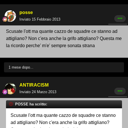
posse
Inviato
15 Febbraio 2013
Scusate l'ott ma quante cazzo de squadre ce stanno ad
attigliano? Non c'era anche la grifo attigliano? Questa me
la ricordo perche' m'e' sempre sonata strana
1 mese dopo...
ANTIRACISM
Inviato
24 Marzo 2013
POSSE ha scritto:
Scusate l'ott ma quante cazzo de squadre ce stanno
ad attigliano? Non c'era anche la grifo attigliano?