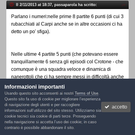
Il 2/11/2013 at 18:37, passaparola ha scritto:
Parlano i numeri:nelle prime 8 partite 6 punti (di cui 3
rubacchiati al Carpi anche se in altre occasioni ci ha
detto un po' sfiga).
Nelle ultime 4 partite 5 punti (che potevano essere
tranquillamente 6 senza gli episodi col Crotone - che
comunque è una squadra veloce e dinamica di
nanerottoli che ci ha sempre messi in difficoltà anche
nel recente passato - e la dormita difensiva al 90°).
Informazioni importanti
Usando questo sito acconsenti ai nostri
Terms of Use
.
Questo sito fa uso di cookie per migliorare l’esperienza
di navigazione degli utenti e per raccogliere
accetto
La tabella di marcia è sempre stentata ma il trend è
informazioni sull’utilizzo del sito stesso. Utilizziamo sia
in chiaro miglioramento, sia come gioco che come
cookie tecnici sia cookie di parti terze. Proseguendo
risultati.
nella navigazione si accetta l’uso dei cookie; in caso
contrario è possibile abbandonare il sito.