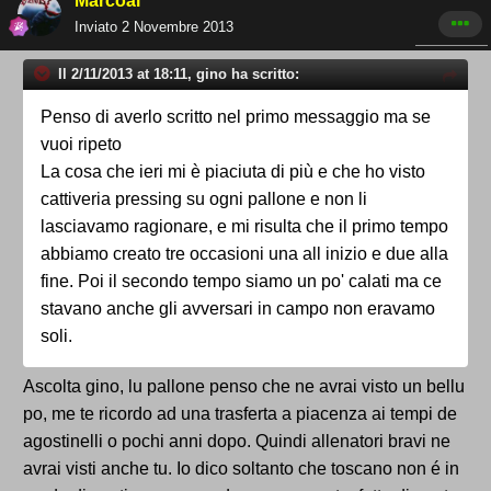
Marcoal
Inviato
2 Novembre 2013
Il 2/11/2013 at 18:11, gino ha scritto:
Penso di averlo scritto nel primo messaggio ma se
vuoi ripeto
La cosa che ieri mi è piaciuta di più e che ho visto
cattiveria pressing su ogni pallone e non li
lasciavamo ragionare, e mi risulta che il primo tempo
abbiamo creato tre occasioni una all inizio e due alla
fine. Poi il secondo tempo siamo un po' calati ma ce
stavano anche gli avversari in campo non eravamo
soli.
Ascolta gino, lu pallone penso che ne avrai visto un bellu
po, me te ricordo ad una trasferta a piacenza ai tempi de
agostinelli o pochi anni dopo. Quindi allenatori bravi ne
avrai visti anche tu. Io dico soltanto che toscano non é in