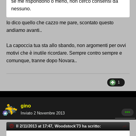
se me rispondono o meno, non cerco consensi da
nessuno.
Io dico quello che cazzo me pare, scontato questo
andiamo avanti..
La capoccia tua sta allo sbando, non argomenti per ovvi
motivi che è inutile ricordare. Sempre contro sempre e
comunque, tranne dopo Novara..
1
gino
Inviato
2 Novembre 2013
Il 2/11/2013 at 17:47, Woodstock'73 ha scritto: