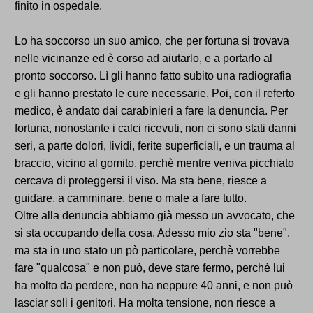
finito in ospedale.
Lo ha soccorso un suo amico, che per fortuna si trovava
nelle vicinanze ed è corso ad aiutarlo, e a portarlo al
pronto soccorso. Lì gli hanno fatto subito una radiografia
e gli hanno prestato le cure necessarie. Poi, con il referto
medico, è andato dai carabinieri a fare la denuncia. Per
fortuna, nonostante i calci ricevuti, non ci sono stati danni
seri, a parte dolori, lividi, ferite superficiali, e un trauma al
braccio, vicino al gomito, perchè mentre veniva picchiato
cercava di proteggersi il viso. Ma sta bene, riesce a
guidare, a camminare, bene o male a fare tutto.
Oltre alla denuncia abbiamo già messo un avvocato, che
si sta occupando della cosa. Adesso mio zio sta "bene",
ma sta in uno stato un pò particolare, perchè vorrebbe
fare "qualcosa" e non può, deve stare fermo, perchè lui
ha molto da perdere, non ha neppure 40 anni, e non può
lasciar soli i genitori. Ha molta tensione, non riesce a