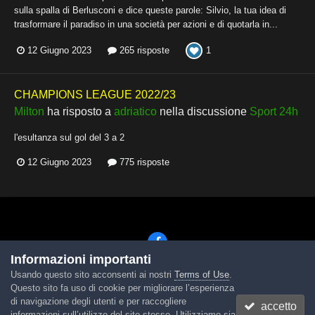
sulla spalla di Berlusconi e dice queste parole: Silvio, la tua idea di
trasformare il paradiso in una società per azioni e di quotarla in...
1
12 Giugno 2023
265 risposte
CHAMPIONS LEAGUE 2022/23
Milton
ha risposto a
adriatico
nella discussione
Sport 24h
l'esultanza sul gol del 3 a 2
12 Giugno 2023
775 risposte
Informazioni importanti
Usando questo sito acconsenti ai nostri
Terms of Use
.
Lingua
Tema
Contattaci
Cookies
Questo sito fa uso di cookie per migliorare l’esperienza
Powered by Invision Community
di navigazione degli utenti e per raccogliere
accetto
informazioni sull’utilizzo del sito stesso. Utilizziamo sia