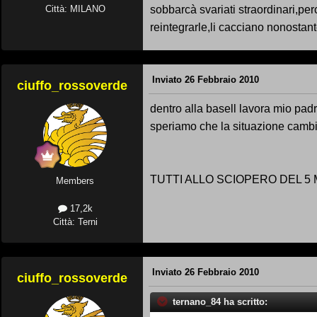
sobbarcà svariati straordinari,p
Città: MILANO
reintegrarle,li cacciano nonostant
Inviato
26 Febbraio 2010
ciuffo_rossoverde
dentro alla basell lavora mio padre
speriamo che la situazione cambi e
TUTTI ALLO SCIOPERO DEL 5 
Members
17,2k
Città: Terni
Inviato
26 Febbraio 2010
ciuffo_rossoverde
ternano_84 ha scritto: