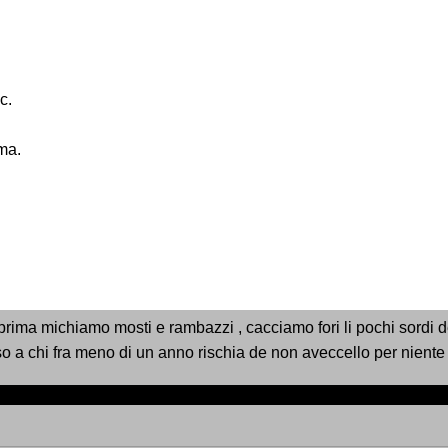
c.
ma.
prima michiamo mosti e rambazzi , cacciamo fori li pochi sordi de 
so a chi fra meno di un anno rischia de non aveccello per nien