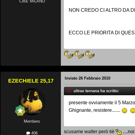
Città: MILANO
NON CREDO CI ALTRO DA D
ECCO LE PRIORITA DI QUE
Inviato
26 Febbraio 2010
EZECHIELE 25,17
ultras ternana ha scritto:
presente ovviamente il 5 Marzo, 
Ghignante, resistere.......
Members
scusame walter però tiè
....no
406