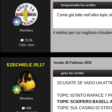
torquemada ha scritto:
Come già fatto nell'altro topic 
Members
il motivo per cui vogliono chiude
32,6k
Città: terni
Inviato
26 Febbraio 2010
EZECHIELE 25,17
gino ha scritto:
SCUSATE SE VADO UN ATTI
TOPIC ISTINTO RAPACE 7 P
Members
TOPIC SCIOPERO BASELL 
TOPIC SUL CASINO DI STR
406