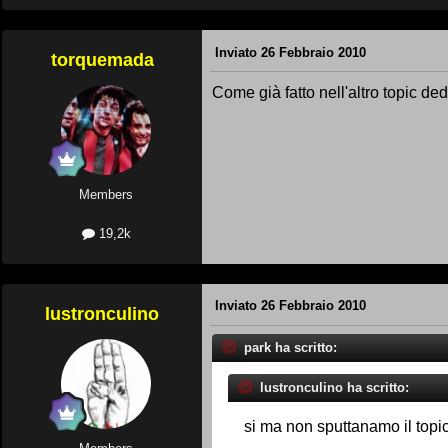
Inviato
26 Febbraio 2010
torquemada
Come già fatto nell'altro topic de
Members
19,2k
Inviato
26 Febbraio 2010
lustronculino
park ha scritto:
lustronculino ha scritto:
si ma non sputtanamo il top