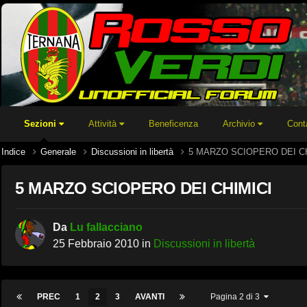
Sezioni
Attività
Beneficenza
Archivio
Cont
Indice
Generale
Discussioni in libertà
5 MARZO SCIOPERO DEI C
5 MARZO SCIOPERO DEI CHIMICI
Da
Lu fallacciano
25 Febbraio 2010
in
Discussioni in libertà
PREC
1
2
3
AVANTI
Pagina 2 di 3