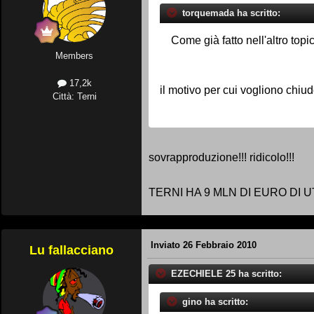
torquemada ha scritto:
Come già fatto nell'altro topi
Members
17,2k
il motivo per cui vogliono chiu
Città: Terni
sovrapproduzione!!! ridicolo!!!
TERNI HA 9 MLN DI EURO DI UTILE NETT
Inviato
26 Febbraio 2010
Lu fallacciano
EZECHIELE 25 ha scritto:
gino ha scritto: