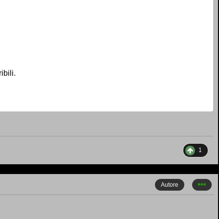
bili.
1
Autore