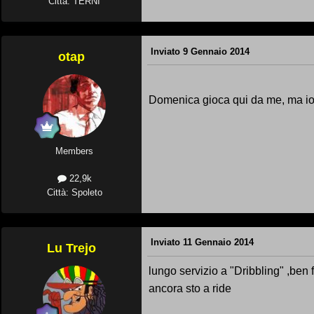
Città: TERNI
Inviato
9 Gennaio 2014
otap
Domenica gioca qui da me, ma io 
Members
22,9k
Città: Spoleto
Inviato
11 Gennaio 2014
Lu Trejo
lungo servizio a "Dribbling" ,ben f
ancora sto a ride