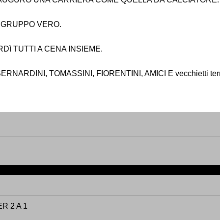
N GRUPPO VERO.
Dì TUTTI A CENA INSIEME.
NARDINI, TOMASSINI, FIORENTINI, AMICI E vecchietti terri
R 2 A 1