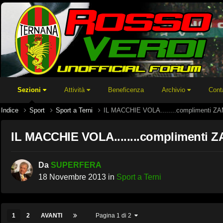
Sezioni
Attività
Beneficenza
Archivio
Cont
Indice
Sport
Sport a Terni
IL MACCHIE VOLA........complimenti 
IL MACCHIE VOLA........complimenti
Da
SUPERFERA
18 Novembre 2013
in
Sport a Terni
1
2
AVANTI
Pagina 1 di 2