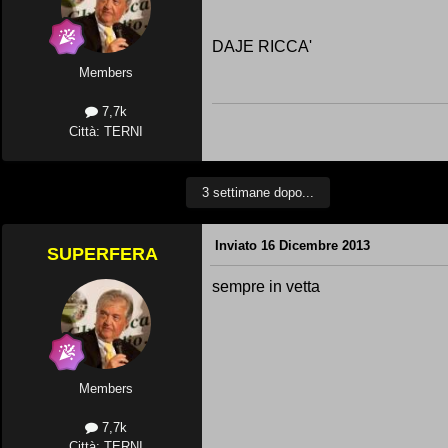
DAJE RICCA'
Members
7,7k
Città: TERNI
3 settimane dopo...
Inviato
16 Dicembre 2013
SUPERFERA
sempre in vetta
Members
7,7k
Città: TERNI