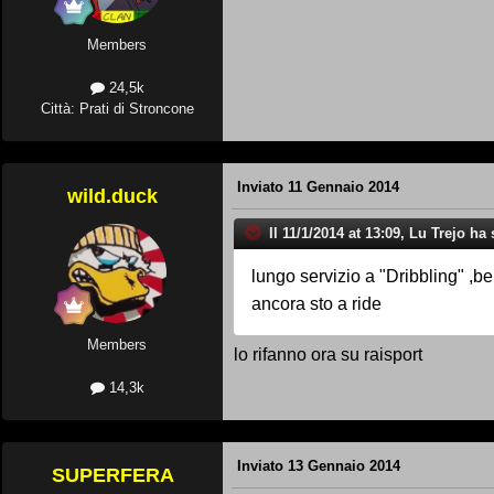
Members
24,5k
Città: Prati di Stroncone
Inviato
11 Gennaio 2014
wild.duck
Il 11/1/2014 at 13:09, Lu Trejo ha 
lungo servizio a "Dribbling" ,ben
ancora sto a ride
Members
lo rifanno ora su raisport
14,3k
Inviato
13 Gennaio 2014
SUPERFERA