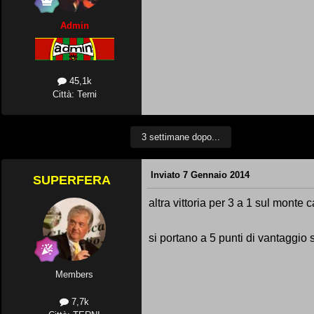
Admin
45,1k
Città: Terni
3 settimane dopo...
Inviato
7 Gennaio 2014
SUPERFERA
altra vittoria per 3 a 1 sul monte c
si portano a 5 punti di vantaggio
Members
7,7k