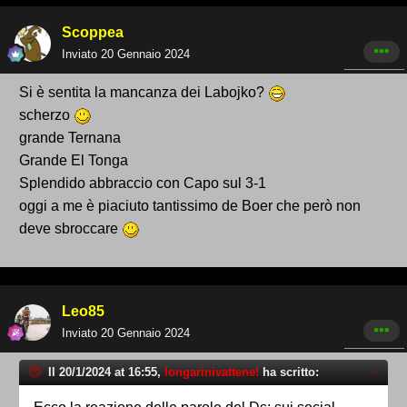
Scoppea
Inviato
20 Gennaio 2024
Si è sentita la mancanza dei Labojko?
scherzo
grande Ternana
Grande El Tonga
Splendido abbraccio con Capo sul 3-1
oggi a me è piaciuto tantissimo de Boer che però non
deve sbroccare
Leo85
Inviato
20 Gennaio 2024
Il 20/1/2024 at 16:55,
longarinivattene!
ha scritto: