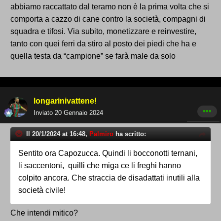
abbiamo raccattato dal teramo non è la prima volta che si
comporta a cazzo di cane contro la società, compagni di
squadra e tifosi. Via subito, monetizzare e reinvestire,
tanto con quei ferri da stiro al posto dei piedi che ha e
quella testa da “campione” se farà male da solo
longarinivattene!
Inviato
20 Gennaio 2024
Il 20/1/2024 at 16:48,
Palmiro
ha scritto:
Sentito ora Capozucca. Quindi li bocconotti ternani,
li saccentoni, quilli che miga ce li freghi hanno
colpito ancora. Che straccia de disadattati inutili alla
società civile!
Che intendi mitico?