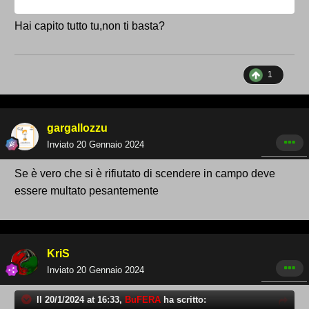
Hai capito tutto tu,non ti basta?
1
gargallozzu
Inviato
20 Gennaio 2024
Se è vero che si è rifiutato di scendere in campo deve
essere multato pesantemente
KriS
Inviato
20 Gennaio 2024
Il 20/1/2024 at 16:33,
BuFERA
ha scritto: