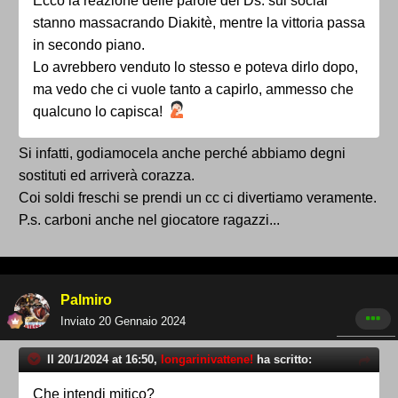
Ecco la reazione delle parole del Ds: sui social
stanno massacrando Diakitè, mentre la vittoria passa
in secondo piano.
Lo avrebbero venduto lo stesso e poteva dirlo dopo,
ma vedo che ci vuole tanto a capirlo, ammesso che
qualcuno lo capisca!
Si infatti, godiamocela anche perché abbiamo degni
sostituti ed arriverà corazza.
Coi soldi freschi se prendi un cc ci divertiamo veramente.
P.s. carboni anche nel giocatore ragazzi...
Palmiro
Inviato
20 Gennaio 2024
Il 20/1/2024 at 16:50,
longarinivattene!
ha scritto:
Che intendi mitico?