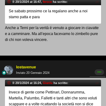
Il 20/1/2024 at 16:47,
feroce
ha scritto:
Se sabato prossimo ce la regalano anche a noi
stamo patta e para
Anche a Terni per la verità é venuto a giocare in ciavatte
e a camminare. Ma all'epoca facevamo lo zimbello pure
di chi non voleva vincere.
lostavenue
Inviato
20 Gennaio 2024
Il 20/1/2024 at 16:24,
Gianlu
ha scritto:
Invece di gente come Pettinari, Donnarumma,
Martella, Palumbo, Falletti e tanti altri che sono voluti
scappare e a volte ricattando la società non si dice