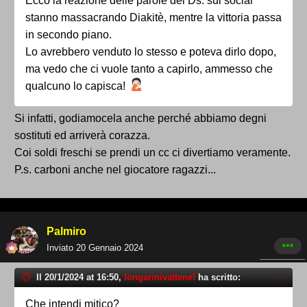
Ecco la reazione delle parole del Ds: sui social
stanno massacrando Diakitè, mentre la vittoria passa
in secondo piano.
Lo avrebbero venduto lo stesso e poteva dirlo dopo,
ma vedo che ci vuole tanto a capirlo, ammesso che
qualcuno lo capisca!
Si infatti, godiamocela anche perché abbiamo degni
sostituti ed arriverà corazza.
Coi soldi freschi se prendi un cc ci divertiamo veramente.
P.s. carboni anche nel giocatore ragazzi...
Palmiro
Inviato
20 Gennaio 2024
Il 20/1/2024 at 16:50,
longarinivattene!
ha scritto:
Che intendi mitico?