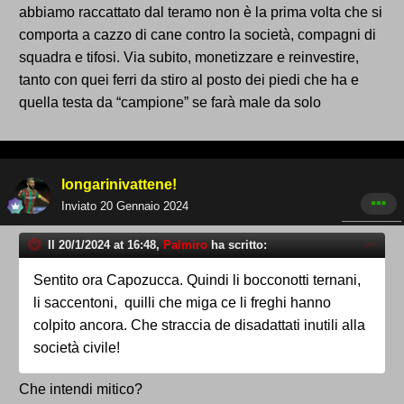
abbiamo raccattato dal teramo non è la prima volta che si
comporta a cazzo di cane contro la società, compagni di
squadra e tifosi. Via subito, monetizzare e reinvestire,
tanto con quei ferri da stiro al posto dei piedi che ha e
quella testa da “campione” se farà male da solo
longarinivattene!
Inviato
20 Gennaio 2024
Il 20/1/2024 at 16:48,
Palmiro
ha scritto:
Sentito ora Capozucca. Quindi li bocconotti ternani,
li saccentoni, quilli che miga ce li freghi hanno
colpito ancora. Che straccia de disadattati inutili alla
società civile!
Che intendi mitico?