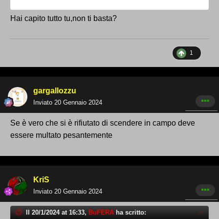
Hai capito tutto tu,non ti basta?
1
gargallozzu
Inviato
20 Gennaio 2024
Se è vero che si è rifiutato di scendere in campo deve
essere multato pesantemente
KriS
Inviato
20 Gennaio 2024
Il 20/1/2024 at 16:33,
BuFERA
ha scritto: