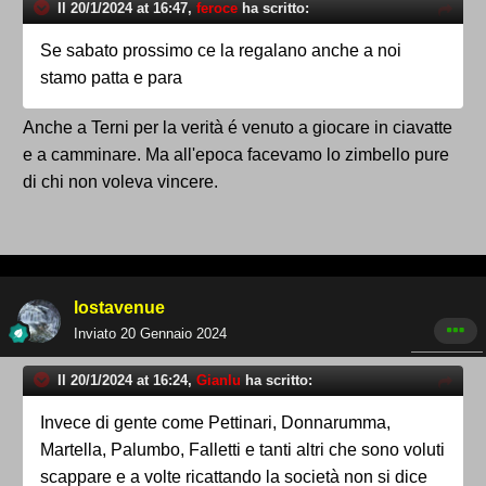
Il 20/1/2024 at 16:47,
feroce
ha scritto:
Se sabato prossimo ce la regalano anche a noi
stamo patta e para
Anche a Terni per la verità é venuto a giocare in ciavatte
e a camminare. Ma all'epoca facevamo lo zimbello pure
di chi non voleva vincere.
lostavenue
Inviato
20 Gennaio 2024
Il 20/1/2024 at 16:24,
Gianlu
ha scritto:
Invece di gente come Pettinari, Donnarumma,
Martella, Palumbo, Falletti e tanti altri che sono voluti
scappare e a volte ricattando la società non si dice