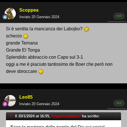
Scoppea
Inviato
20 Gennaio 2024
Si è sentita la mancanza dei Labojko?
scherzo
grande Ternana
Grande El Tonga
Splendido abbraccio con Capo sul 3-1
oggi a me è piaciuto tantissimo de Boer che però non
deve sbroccare
Leo85
Inviato
20 Gennaio 2024
Il 20/1/2024 at 16:55,
longarinivattene!
ha scritto: