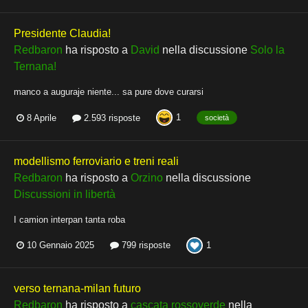
Presidente Claudia!
Redbaron
ha risposto a
David
nella discussione
Solo la
Ternana!
manco a auguraje niente... sa pure dove curarsi
1
8 Aprile
2.593 risposte
società
modellismo ferroviario e treni re a l i
Redbaron
ha risposto a
Orzino
nella discussione
Discussioni in libertà
I camion interpan tanta roba
1
10 Gennaio 2025
799 risposte
verso ternana-milan futuro
Redbaron
ha risposto a
cascata rossoverde
nella