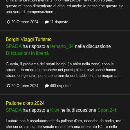
Chiaramente Rodri merita gli onori ma più per l'anno scorso però,
questo mi sono dimenticato di dirlo, ed anche io penso che questa sia
una sorta di compensazione..
29 Ottobre 2024
11 risposte
Borghi Viaggi Turismo
SPADA
ha risposto a
ternano_84
nella discussione
Discussioni in libertà
Guarda, il problema dei nostri borghi (io abito nella zona) sono le
strade .. io credo che neanche nei paesi più sottosviluppati hanno
strade del genere.. poi ci sono tremila contraddizioni che magari un...
29 Ottobre 2024
463 risposte
Pallone d'oro 2024
SPADA
ha risposto a
Kiwi
nella discussione
Sport 24h
Lautaro non è assolutamente da pallone d'oro, neanche da podio, ma
che sia un simulatore seriale mi sembra una stronzata Fà.. è nella