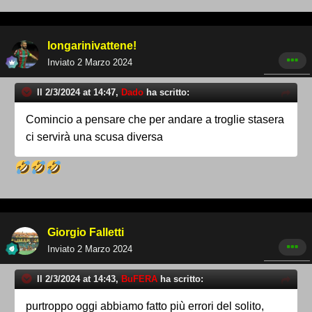
longarinivattene!
Inviato
2 Marzo 2024
Il 2/3/2024 at 14:47,
Dado
ha scritto:
Comincio a pensare che per andare a troglie stasera
ci servirà una scusa diversa
Giorgio Falletti
Inviato
2 Marzo 2024
Il 2/3/2024 at 14:43,
BuFERA
ha scritto:
purtroppo oggi abbiamo fatto più errori del solito,