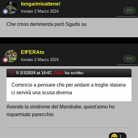
longarinivattene!
Inviato
2 Marzo 2024
Che cross demmerda però Sgarbi su
EfFERAto
Inviato
2 Marzo 2024
Il 2/3/2024 at 14:47,
Dado
ha scritto:
Comincio a pensare che per andare a troglie stasera
ci servirà una scusa diversa
Avendo la sindrome del Mandrake, quest'anno ho
risparmiato parecchio
1