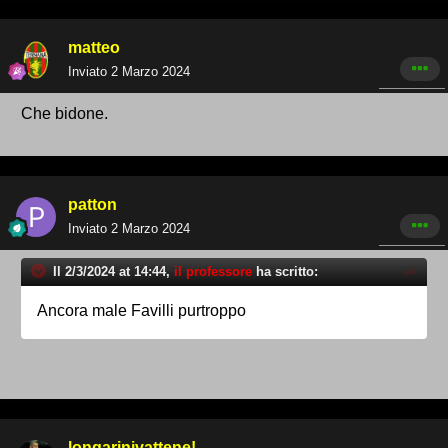
matteo
Inviato
2 Marzo 2024
Che bidone.
patton
Inviato
2 Marzo 2024
Il 2/3/2024 at 14:44,
il professore
ha scritto:
Ancora male Favilli purtroppo
longarinivattene!