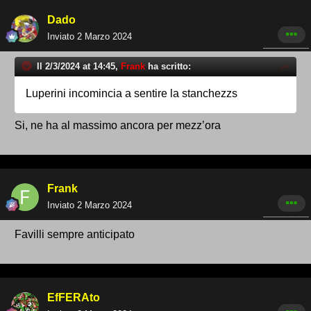
Dado
Inviato
2 Marzo 2024
Il 2/3/2024 at 14:45,
Frank
ha scritto:
Luperini incomincia a sentire la stanchezzs
Si, ne ha al massimo ancora per mezz’ora
Frank
Inviato
2 Marzo 2024
Favilli sempre anticipato
EfFERAto