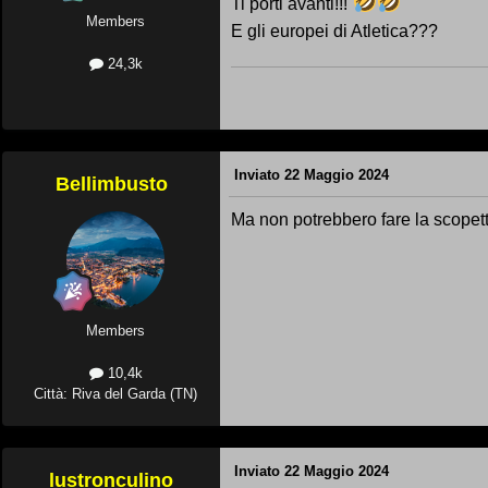
Ti porti avanti!!!
Members
E gli europei di Atletica???
24,3k
Inviato
22 Maggio 2024
Bellimbusto
Ma non potrebbero fare la scopet
Members
10,4k
Città: Riva del Garda (TN)
Inviato
22 Maggio 2024
lustronculino