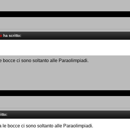
no
ha scritto:
e bocce ci sono soltanto alle Paraolimpiadi.
itto:
 le bocce ci sono soltanto alle Paraolimpiadi.