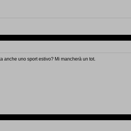
ta anche uno sport estivo? Mi mancherà un tot.