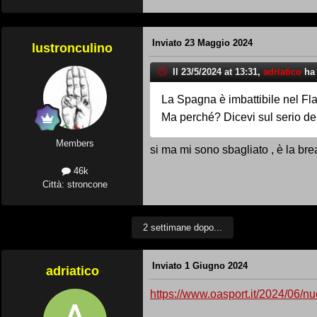
Inviato
23 Maggio 2024
lustronculino
Il 23/5/2024 at 13:31,
adriatico
ha 
La Spagna è imbattibile nel F
Ma perché? Dicevi sul serio de
Members
si ma mi sono sbagliato , è la br
46k
Città: stroncone
2 settimane dopo...
Inviato
1 Giugno 2024
adriatico
https://www.oasport.it/2024/06/nuot