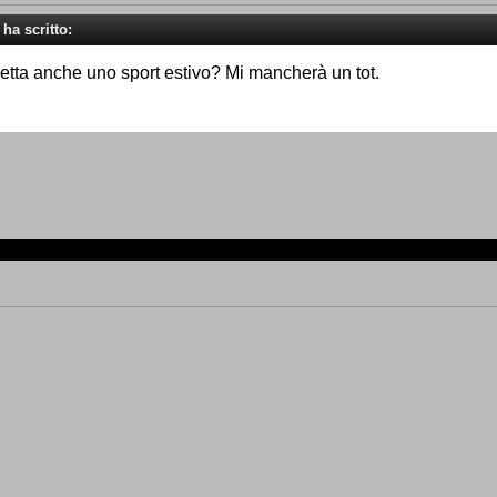
ha scritto:
etta anche uno sport estivo? Mi mancherà un tot.