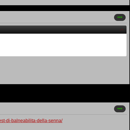
test-di-balneabilita-della-senna/