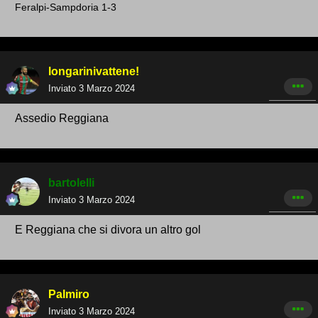
Feralpi-Sampdoria 1-3
longarinivattene!
Inviato
3 Marzo 2024
Assedio Reggiana
bartolelli
Inviato
3 Marzo 2024
E Reggiana che si divora un altro gol
Palmiro
Inviato
3 Marzo 2024