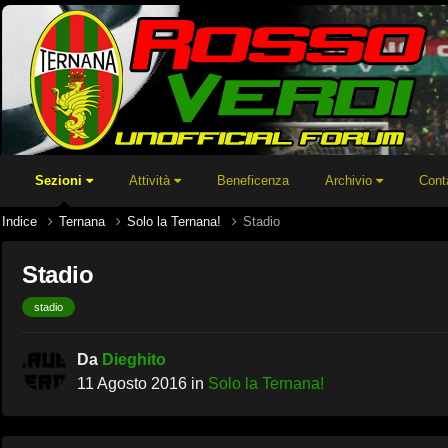
Sezioni
Attività
Beneficenza
Archivio
Cont
Indice
Ternana
Solo la Ternana!
Stadio
Stadio
stadio
Da
Dieghito
11 Agosto 2016
in
Solo la Ternana!