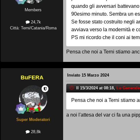
quando gli avversari battevano 
Members
90esimo minuto. Sembra un e
Se fosse stato costruito negli a
24,7k
Città: Terni/Catania/Roma
avviava verso la modernità e c
PS mi ricordo che il coni ai temp
Pensa che noi a Terni stiamo an
Inviato
15 Marzo 2024
BuFERA
Il 15/3/2024 at 08:18,
Lu Generale
Pensa che noi a Terni stiamo 
a noi l'attesa del var ci fa una pipp
Super Moderatori
28,8k