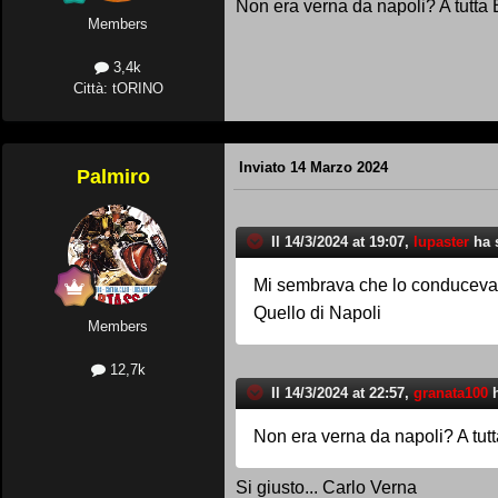
Non era verna da napoli? A tutta 
Members
3,4k
Città: tORINO
Inviato
14 Marzo 2024
Palmiro
Il 14/3/2024 at 19:07,
lupaster
ha s
Mi sembrava che lo conduceva
Quello di Napoli
Members
12,7k
Il 14/3/2024 at 22:57,
granata100
h
Non era verna da napoli? A tutt
Si giusto... Carlo Verna