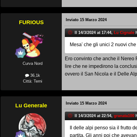
Inviato
15 Marzo 2024
FURIOUS
Il 14/3/2024 at 17:44,
Lu Cignale
h
Mesa
' che gli unici
2 nuovi che f
Ero convinto che anche il Nereo Ro
Curva Nord
lire che ne impedirono la conclusi
ovvero il San Nicola e il Delle A
36,1k
Città: Terni
Inviato
15 Marzo 2024
Lu Generale
Il 14/3/2024 at 22:54,
granata100
h
Il delle alpi penso sia il frutt
partita. Gli anni poi che aveva