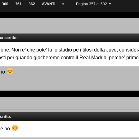
360
361
362
AVANTI
Pagina 357 di 692
a scritto:
sione. Non e' che pote' fa lo stadio pe i tifosi della Juve, cons
sti per quando giocheremo contro il Real Madrid, perche' primo 
 no
ritto:
uve no