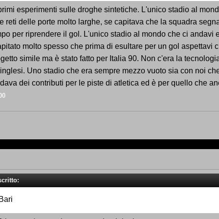
ei primi esperimenti sulle droghe sintetiche. L'unico stadio al mo
 reti delle porte molto larghe, se capitava che la squadra segna
o per riprendere il gol. L'unico stadio al mondo che ci andavi e
ato molto spesso che prima di esultare per un gol aspettavi che
getto simile ma è stato fatto per Italia 90. Non c'era la tecnolo
i inglesi. Uno stadio che era sempre mezzo vuoto sia con noi ch
dava dei contributi per le piste di atletica ed è per quello che anc
00
critto:
Bari