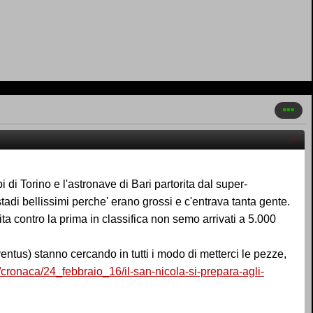
i di Torino e l'astronave di Bari partorita dal super-
tadi bellissimi perche' erano grossi e c'entrava tanta gente.
ta contro la prima in classifica non semo arrivati a 5.000
entus) stanno cercando in tutti i modo di metterci le pezze,
zie/cronaca/24_febbraio_16/il-san-nicola-si-prepara-agli-
4a4a3c-161a-40e5-a520-bdf28010dxlk.shtml