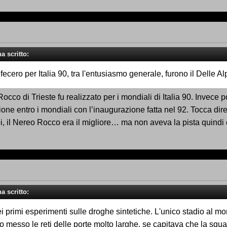
a scritto:
ecero per Italia 90, tra l'entusiasmo generale, furono il Delle Al
cco di Trieste fu realizzato per i mondiali di Italia 90. Invece p
one entro i mondiali con l’inaugurazione fatta nel 92. Tocca dire
lpi, il Nereo Rocco era il migliore… ma non aveva la pista quin
a scritto:
o dei primi esperimenti sulle droghe sintetiche. L'unico stadio al
no messo le reti delle porte molto larghe, se capitava che la squ