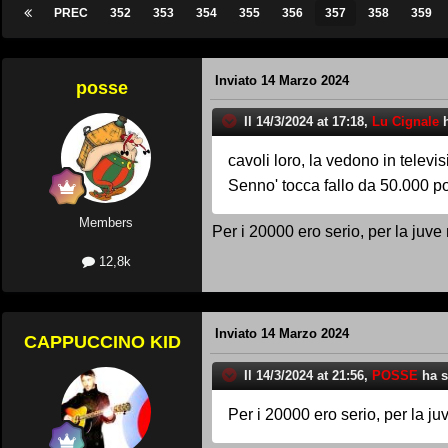
PREC
352
353
354
355
356
357
358
359
Inviato
14 Marzo 2024
posse
Il 14/3/2024 at 17:18,
Lu Cignale
h
cavoli loro, la vedono in televi
Senno' tocca fallo da 50.000 po
Members
Per i 20000 ero serio, per la juve
12,8k
Inviato
14 Marzo 2024
CAPPUCCINO KID
Il 14/3/2024 at 21:56,
POSSE
ha sc
Per i 20000 ero serio, per la j