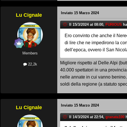
Inviato
15 Marzo 2024
Lu Cignale
Il 15/3/2024 at 08:00,
FURIOUS
ha 
Ero convinto che anche il Nereo 
di lire che ne impedirono la con
dell’epoca, ovvero il San Nicol
Members
Migliore rispetto al Delle Alpi (
22,2k
40.000 spettatori in una provincia
nelle annate in cui vanno benino.
soldi della regione (a statuto spec
Inviato
15 Marzo 2024
Lu Cignale
Il 14/3/2024 at 22:54,
granata100
h