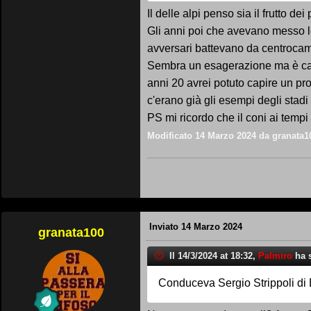
Il delle alpi penso sia il frutto d
Gli anni poi che avevano messo le
avversari battevano da centrocamp
Sembra un esagerazione ma è capit
anni 20 avrei potuto capire un pro
c'erano già gli esempi degli stad
PS mi ricordo che il coni ai tempi 
Modificato
14 Marzo 2024
da granata1
Inviato
14 Marzo 2024
granata100
Il 14/3/2024 at 18:32,
Palmiro
ha s
Conduceva Sergio Strippoli di 