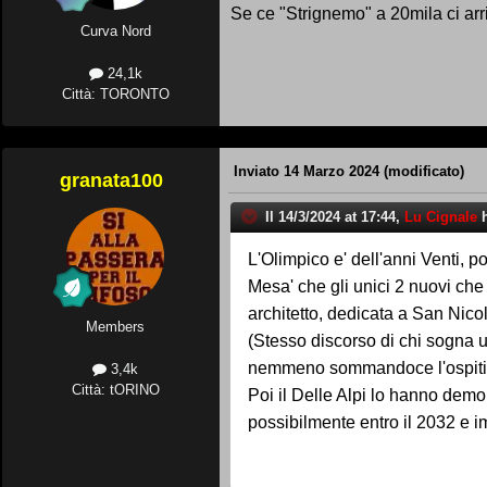
Se ce "Strignemo" a 20mila ci ar
Curva Nord
24,1k
Città: TORONTO
Inviato
14 Marzo 2024
(modificato)
granata100
Il 14/3/2024 at 17:44,
Lu Cignale
h
L'Olimpico e' dell'anni Venti, po
Mesa' che gli unici 2 nuovi che f
architetto, dedicata a San Nico
Members
(Stesso discorso di chi sogna u
nemmeno sommandoce l'ospiti
3,4k
Città: tORINO
Poi il Delle Alpi lo hanno demo
possibilmente entro il 2032 e 
europei-2032-lo-stadio-verso-
Noi italiani siamo furbi.