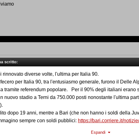
riviamo
a scritto:
i rinnovato diverse volte, l'ultima per Italia 90.
ecero per Italia 90, tra l'entusiasmo generale, furono il Delle Alp
la tramite referendum popolare. Per il 90% degli italiani erano s
n nuovo stadio a Terni da 750.000 posti nonostante l'ultima parti
).
lito dopo 19 anni, mentre a Bari (che non hanno i soldi della Juv
immagino sempre con soldi pubblici:
https://bari.corriere.it/noti
il-restyling-via-la-pista-di-atletica-sara-un-campo-moderno-7c
Espandi