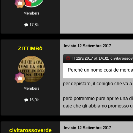
Members
17,8k
Inviato
12 Settembre 2017
ZITTIMBò
Il 12/9/2017 at 14:32, civitarossov
Perchè un nome così de merda
per depistare, il coniglio che va a
Members
però potremmo pure aprire una disc
16,9k
daje che gli abbiamo promesso un t
Inviato
12 Settembre 2017
civitarossoverde