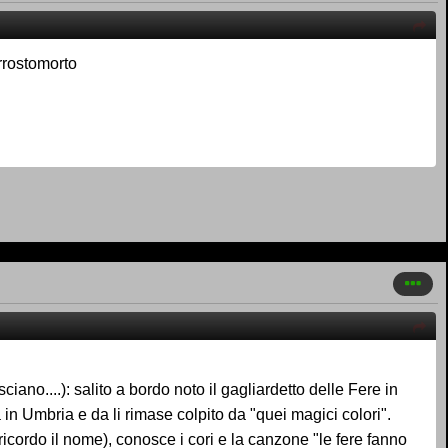
arrostomorto
iano....): salito a bordo noto il gagliardetto delle Fere in
a in Umbria e da li rimase colpito da "quei magici colori".
 ricordo il nome), conosce i cori e la canzone "le fere fanno