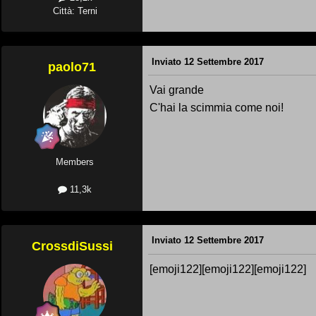
Città: Terni
Inviato
12 Settembre 2017
paolo71
Vai grande
C'hai la scimmia come noi!
Members
11,3k
Inviato
12 Settembre 2017
CrossdiSussi
[emoji122][emoji122][emoji122]