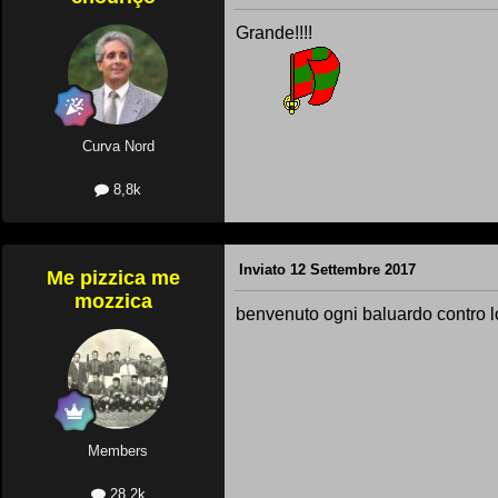
Grande!!!!
Curva Nord
8,8k
Inviato
12 Settembre 2017
Me pizzica me
mozzica
benvenuto ogni baluardo contro l
Members
28,2k