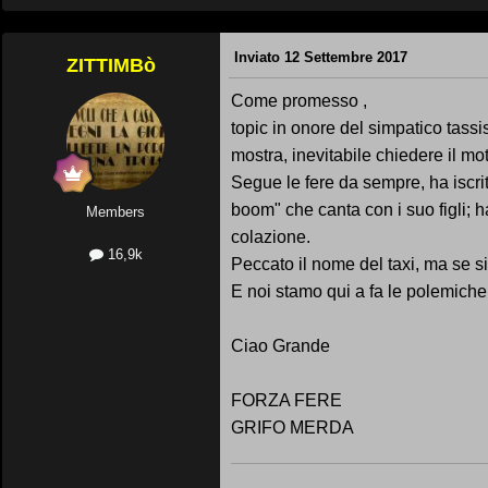
Inviato
12 Settembre 2017
ZITTIMBò
Come promesso ,
topic in onore del simpatico tassis
mostra, inevitabile chiedere il mot
Segue le fere da sempre, ha iscrit
boom" che canta con i suo figli; h
Members
colazione.
16,9k
Peccato il nome del taxi, ma se s
E noi stamo qui a fa le polemich
Ciao Grande
FORZA FERE
GRIFO MERDA