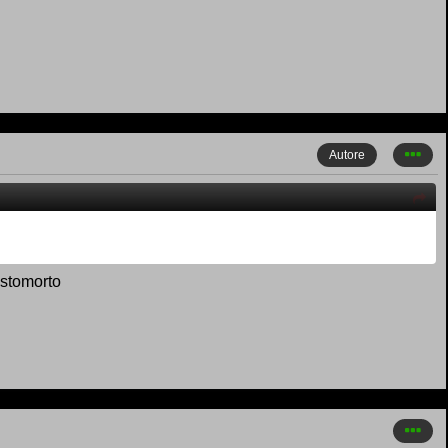
Autore
rostomorto