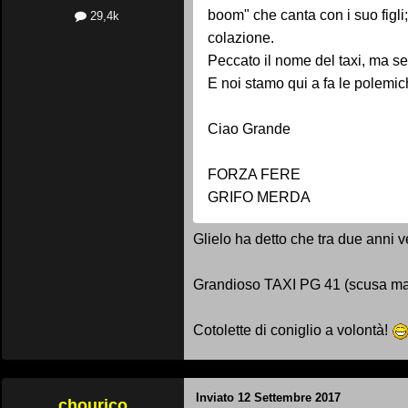
boom" che canta con i suo figli;
29,4k
colazione.
Peccato il nome del taxi, ma se
E noi stamo qui a fa le polemi
Ciao Grande
FORZA FERE
GRIFO MERDA
Glielo ha detto che tra due anni
Grandioso TAXI PG 41 (scusa ma tu
Cotolette di coniglio a volontà!
Inviato
12 Settembre 2017
chouriço