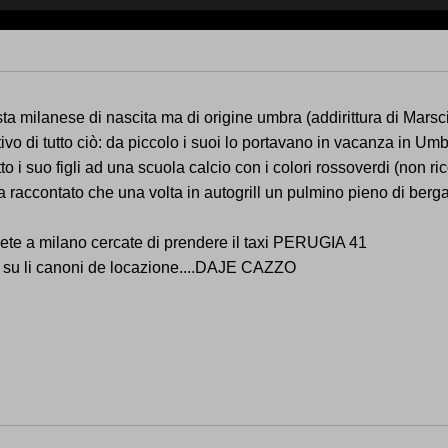
ta milanese di nascita ma di origine umbra (addirittura di Marscian
ivo di tutto ciò: da piccolo i suoi lo portavano in vacanza in Umb
to i suo figli ad una scuola calcio con i colori rossoverdi (non ri
a raccontato che una volta in autogrill un pulmino pieno di bergam
iete a milano cercate di prendere il taxi PERUGIA 41
e su li canoni de locazione....DAJE CAZZO