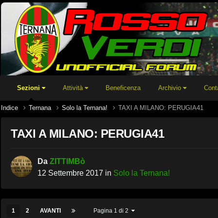
Sezioni
Attività
Beneficenza
Archivio
Cont
Indice
Ternana
Solo la Ternana!
TAXI A MILANO: PERUGIA41
TAXI A MILANO: PERUGIA41
Da
ZITTIMBò
12 Settembre 2017
in
Solo la Ternana!
1
2
AVANTI
Pagina 1 di 2