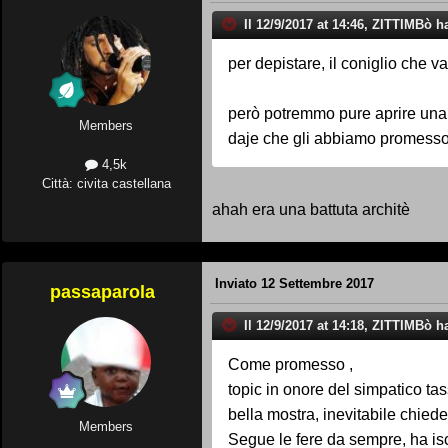
Il 12/9/2017 at 14:46, ZITTIMBò ha
per depistare, il coniglio che va
però potremmo pure aprire una d
Members
daje che gli abbiamo promesso un
4,5k
Città: civita castellana
ahah era una battuta architè
Inviato
12 Settembre 2017
passaparola
Il 12/9/2017 at 14:18, ZITTIMBò ha
Come promesso ,
topic in onore del simpatico tas
bella mostra, inevitabile chiede
Members
Segue le fere da sempre, ha iscr