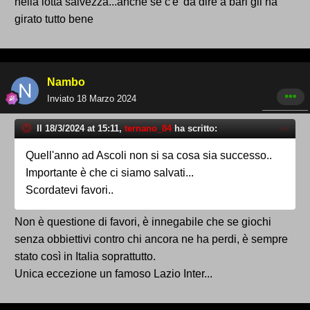
nella lotta salvezza...anche se c'e' da dire a bari gli ha
girato tutto bene
Nambo
Inviato
18 Marzo 2024
Il 18/3/2024 at 15:11,
ternano_84
ha scritto:
Quell'anno ad Ascoli non si sa cosa sia successo..
Importante è che ci siamo salvati...
Scordatevi favori..
Non è questione di favori, è innegabile che se giochi
senza obbiettivi contro chi ancora ne ha perdi, è sempre
stato così in Italia soprattutto.
Unica eccezione un famoso Lazio Inter...