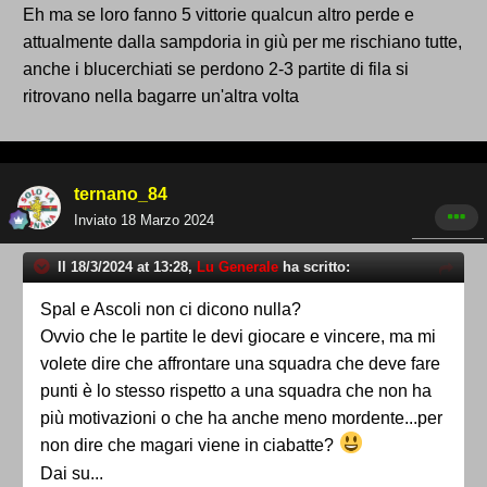
che nelle ultime tre il calendario se va come deve
Eh ma se loro fanno 5 vittorie qualcun altro perde e
andare potrebbe darci una mano
attualmente dalla sampdoria in giù per me rischiano tutte,
anche i blucerchiati se perdono 2-3 partite di fila si
ritrovano nella bagarre un'altra volta
ternano_84
Inviato
18 Marzo 2024
Il 18/3/2024 at 13:28,
Lu Generale
ha scritto:
Spal e Ascoli non ci dicono nulla?
Ovvio che le partite le devi giocare e vincere, ma mi
volete dire che affrontare una squadra che deve fare
punti è lo stesso rispetto a una squadra che non ha
più motivazioni o che ha anche meno mordente...per
non dire che magari viene in ciabatte?
Dai su...