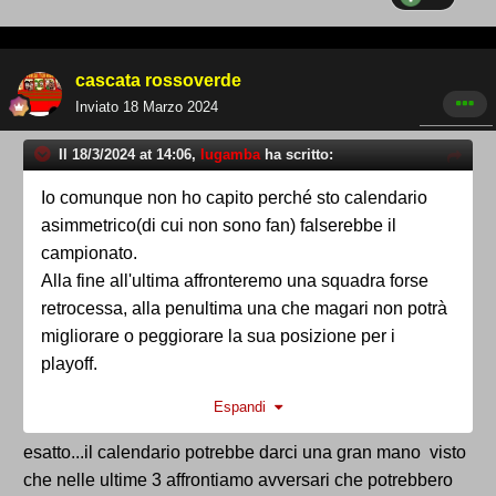
cascata rossoverde
Inviato
18 Marzo 2024
Il 18/3/2024 at 14:06,
lugamba
ha scritto:
Io comunque non ho capito perché sto calendario
asimmetrico(di cui non sono fan) falserebbe il
campionato.
Alla fine all'ultima affronteremo una squadra forse
retrocessa, alla penultima una che magari non potrà
migliorare o peggiorare la sua posizione per i
playoff.
Il Lecco prima di noi ne aveva perse 6 di fila e non
Espandi
era retrocesso.
Le colpe per quel pareggio sono solo nostre (anzi
esatto...il calendario potrebbe darci una gran mano visto
meritavamo di perdere) non certo del calendario.
che nelle ultime 3 affrontiamo avversari che potrebbero