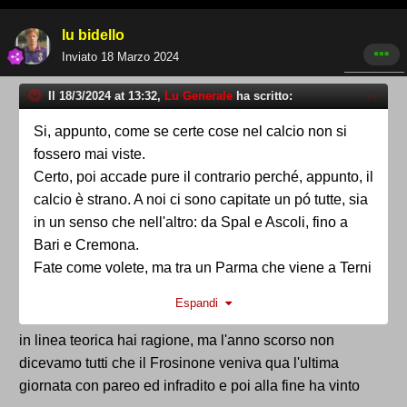
lu bidello
Inviato
18 Marzo 2024
Il 18/3/2024 at 13:32,
Lu Generale
ha scritto:
Si, appunto, come se certe cose nel calcio non si
fossero mai viste.
Certo, poi accade pure il contrario perché, appunto, il
calcio è strano. A noi ci sono capitate un pó tutte, sia
in un senso che nell'altro: da Spal e Ascoli, fino a
Bari e Cremona.
Fate come volete, ma tra un Parma che viene a Terni
per vincere perché vuole i punti (come ha fatto) e un
Espandi
Parma che viene a Terni promosso da 3-4 giornate,
preferisco tutta la vita questa seconda situazione.
in linea teorica hai ragione, ma l'anno scorso non
Voi no?!
dicevamo tutti che il Frosinone veniva qua l'ultima
giornata con pareo ed infradito e poi alla fine ha vinto