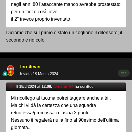
negli anni 80 l'attaccante manco avrebbe prostestato
per un tocco così lieve
il 2° invece proprio inventato
Diciamo che sul primo è stato un coglione il difensore; il
secondo è ridicolo.
fere4ever
Inviato
18 Marzo 2024
Il 18/3/2024 at 12:08,
ternano_84
ha scritto:
Mi ricollego al tuo,ma potrei taggare anche altri..
Ma chi vi dà la certezza che una squadra
retrocessa/promossa ci lascia 3 punti....
Nessuno ti regalerà nulla fino al 90esimo dell'ultima
giornata..