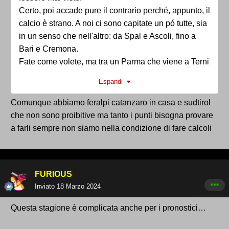
Certo, poi accade pure il contrario perché, appunto, il
calcio è strano. A noi ci sono capitate un pó tutte, sia
in un senso che nell'altro: da Spal e Ascoli, fino a
Bari e Cremona.
Fate come volete, ma tra un Parma che viene a Terni
per vincere perché vuole i punti (come ha fatto) e un
Espandi
Parma che viene a Terni promosso da 3-4 giornate,
preferisco tutta la vita questa seconda situazione.
Comunque abbiamo feralpi catanzaro in casa e sudtirol
Voi no?!
che non sono proibitive ma tanto i punti bisogna provare
a farli sempre non siamo nella condizione di fare calcoli
FURIOUS
Inviato
18 Marzo 2024
Questa stagione è complicata anche per i pronostici…