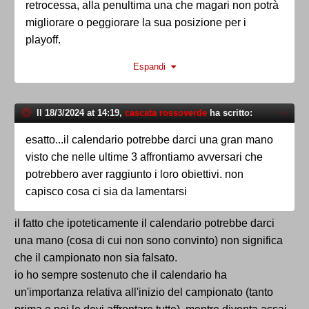
retrocessa, alla penultima una che magari non potrà
migliorare o peggiorare la sua posizione per i
playoff.
Il Lecco prima di noi ne aveva perse 6 di fila e non
Espandi
era retrocesso.
Le colpe per quel pareggio sono solo nostre (anzi
meritavamo di perdere) non certo del calendario.
Il 18/3/2024 at 14:19,
cascata rossoverde
ha scritto:
esatto...il calendario potrebbe darci una gran mano
visto che nelle ultime 3 affrontiamo avversari che
potrebbero aver raggiunto i loro obiettivi. non
capisco cosa ci sia da lamentarsi
il fatto che ipoteticamente il calendario potrebbe darci
una mano (cosa di cui non sono convinto) non significa
che il campionato non sia falsato.
io ho sempre sostenuto che il calendario ha
un'importanza relativa all'inizio del campionato (tanto