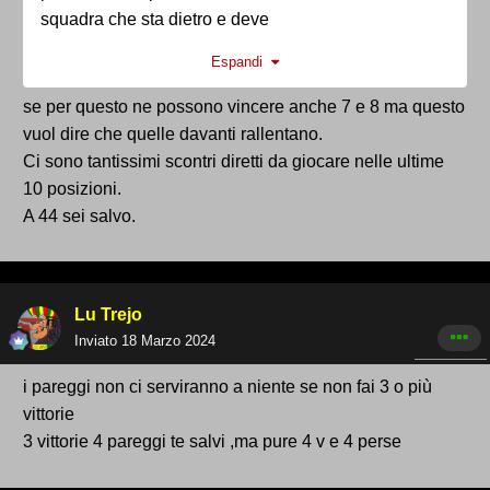
squadra che sta dietro e deve
recuperare...personalmente credo sara'importante
Espandi
tirare fuori il massimo dalle prossime 5 partite visto
che nelle ultime tre il calendario se va come deve
se per questo ne possono vincere anche 7 e 8 ma questo
andare potrebbe darci una mano
vuol dire che quelle davanti rallentano.
Ci sono tantissimi scontri diretti da giocare nelle ultime
10 posizioni.
A 44 sei salvo.
Lu Trejo
Inviato
18 Marzo 2024
i pareggi non ci serviranno a niente se non fai 3 o più
vittorie
3 vittorie 4 pareggi te salvi ,ma pure 4 v e 4 perse